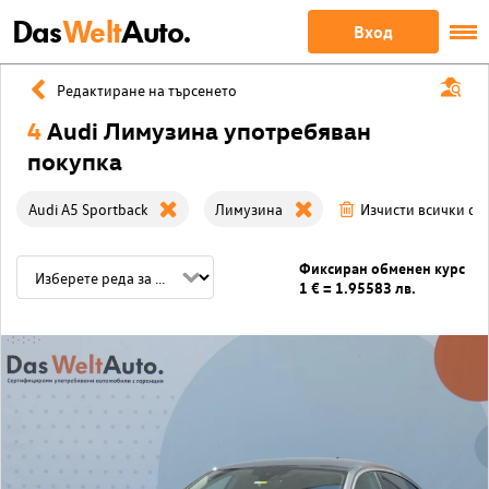
Das
Welt
Auto.
Вход
Редактиране на търсенето
4
Audi Лимузина употребяван
покупка
Audi A5 Sportback
Лимузина
Изчисти всички ф
Фиксиран обменен курс
1 € = 1.95583 лв.