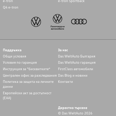
e-tron
e-tron Sportback
Q4 e-tron
Поддръжка
За нас
Общи условия
Das WeltAuto България
Условия по гаранция
Das WeltAuto гаранция
Инструкция за “бисквитките”
FirstClass автомобили
Централен офис за разследвания
Das Blog и новини
Политика за защита на личните
Контакти
данни
Европейски акт за достъпност
(ЕАА)
Директно търсене
© Das WeltAuto 2026