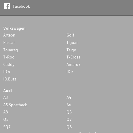
Facebook
Volkswagen
Arteon
Golf
Passat
Tiguan
Touareg
Taigo
T-Roc
T-Cross
Caddy
Amarok
ID.4
ID.5
ID.Buzz
Audi
A3
A4
A5 Sportback
A6
A8
Q3
Q5
Q7
SQ7
Q8