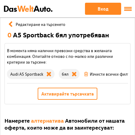
Das
Welt
Auto.
Вход
Редактиране на търсенето
0
A5 Sportback бял употребяван
В момента няма налични превозни средства в желаната
комбинация. Опитайте отново с по-малко или различни
критерии за търсене:
Audi A5 Sportback
бял
Изчисти всички филтри
Активирайте търсачката
Намерете
алтернатива
Автомобили от нашата
оферта, които може да ви заинтересуват: