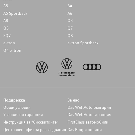
A3
A4
A5 Sportback
A6
A8
Q3
Q5
Q7
SQ7
Q8
e-tron
e-tron Sportback
Q4 e-tron
Поддръжка
За нас
Общи условия
Das WeltAuto България
Условия по гаранция
Das WeltAuto гаранция
Инструкция за “бисквитките”
FirstClass автомобили
Централен офис за разследвания
Das Blog и новини