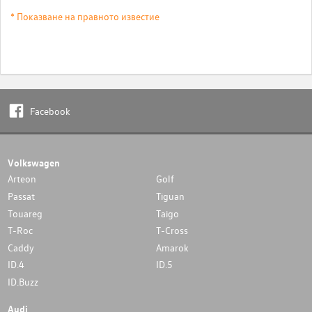
* Показване на правното известие
Facebook
Volkswagen
Arteon
Golf
Passat
Tiguan
Touareg
Taigo
T-Roc
T-Cross
Caddy
Amarok
ID.4
ID.5
ID.Buzz
Audi