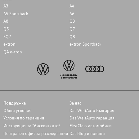
A3
A4
A5 Sportback
A6
A8
Q3
Q5
Q7
SQ7
Q8
e-tron
e-tron Sportback
Q4 e-tron
Поддръжка
За нас
Общи условия
Das WeltAuto България
Условия по гаранция
Das WeltAuto гаранция
Инструкция за “бисквитките”
FirstClass автомобили
Централен офис за разследвания
Das Blog и новини