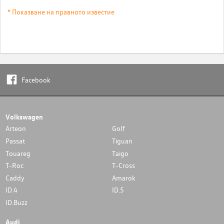
* Показване на правното известие
Facebook
Volkswagen
Arteon
Golf
Passat
Tiguan
Touareg
Taigo
T-Roc
T-Cross
Caddy
Amarok
ID.4
ID.5
ID.Buzz
Audi