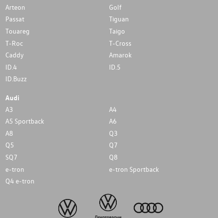
Arteon
Golf
Passat
Tiguan
Touareg
Taigo
T-Roc
T-Cross
Caddy
Amarok
ID.4
ID.5
ID.Buzz
Audi
A3
A4
A5 Sportback
A6
A8
Q3
Q5
Q7
SQ7
Q8
e-tron
e-tron Sportback
Q4 e-tron