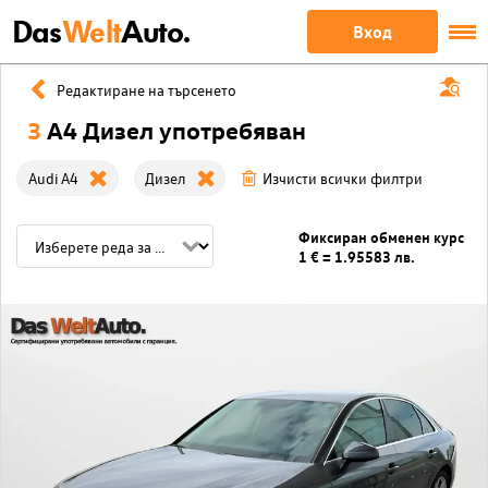
Das
Welt
Auto.
Вход
Редактиране на търсенето
3
A4 Дизел употребяван
Audi A4
Дизел
Изчисти всички филтри
Фиксиран обменен курс
1 € = 1.95583 лв.