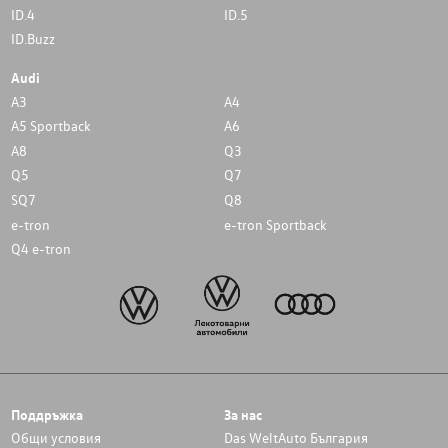
ID.4
ID.5
ID.Buzz
Audi
A3
A4
A5 Sportback
A6
A8
Q3
Q5
Q7
SQ7
Q8
e-tron
e-tron Sportback
Q4 e-tron
Поддръжка
За нас
Общи условия
Das WeltAuto България