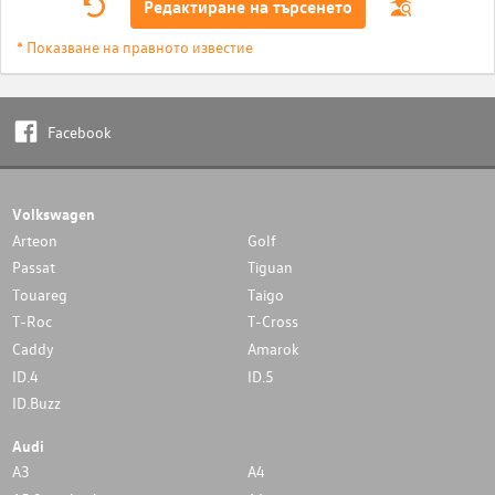
Редактиране на търсенето
* Показване на правното известие
Facebook
Volkswagen
Arteon
Golf
Passat
Tiguan
Touareg
Taigo
T-Roc
T-Cross
Caddy
Amarok
ID.4
ID.5
ID.Buzz
Audi
A3
A4