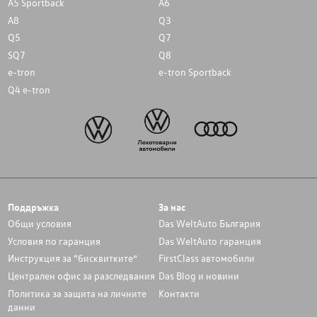
A5 Sportback
A6
A8
Q3
Q5
Q7
SQ7
Q8
e-tron
e-tron Sportback
Q4 e-tron
Поддръжка
За нас
Общи условия
Das WeltAuto България
Условия по гаранция
Das WeltAuto гаранция
Инструкция за “бисквитките”
FirstClass автомобили
Централен офис за разследвания
Das Blog и новини
Политика за защита на личните
Контакти
данни