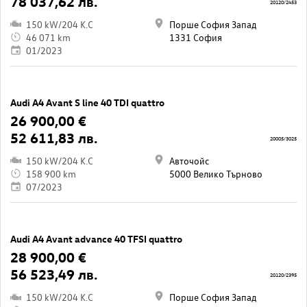
78 037,62 лв.
20120/2453
150 kW/204 K.C
Порше София Запад
46 071 km
1331 София
01/2023
Audi A4 Avant S line 40 TDI quattro
26 900,00 €
52 611,83 лв.
20005/3025
150 kW/204 K.C
Авточойс
158 900 km
5000 Велико Търново
07/2023
Audi A4 Avant advance 40 TFSI quattro
28 900,00 €
56 523,49 лв.
20120/2395
150 kW/204 K.C
Порше София Запад