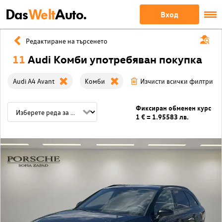
Das
Welt
Auto.
Вход
Редактиране на търсенето
11
Audi Комби употребяван покупка
Audi A4 Avant
Комби
Изчисти всички филтри
Фиксиран обменен курс
1 € = 1.95583 лв.