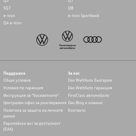
Q5
Q7
SQ7
Q8
e-tron
e-tron Sportback
Q4 e-tron
Поддръжка
За нас
Общи условия
Das WeltAuto България
Условия по гаранция
Das WeltAuto гаранция
Инструкция за “бисквитките”
FirstClass автомобили
Централен офис за разследвания
Das Blog и новини
Политика за защита на личните
Контакти
данни
Европейски акт за достъпност
(ЕАА)