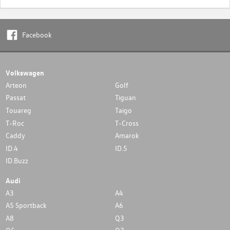
Facebook
Volkswagen
Arteon
Golf
Passat
Tiguan
Touareg
Taigo
T-Roc
T-Cross
Caddy
Amarok
ID.4
ID.5
ID.Buzz
Audi
A3
A4
A5 Sportback
A6
A8
Q3