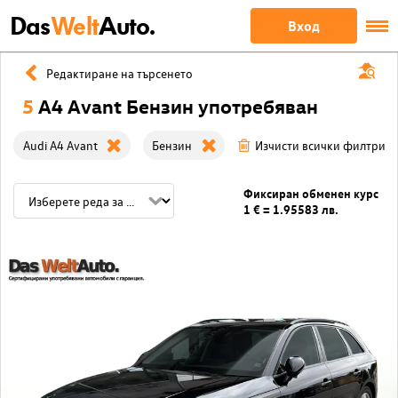
Das
Welt
Auto.
Вход
Редактиране на търсенето
5
A4 Avant Бензин употребяван
Audi A4 Avant
Бензин
Изчисти всички филтри
Фиксиран обменен курс
1 € = 1.95583 лв.