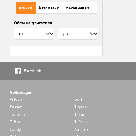
всички
Автоматик
Механична трансмисия
Обем на двигателя
Facebook
Volkswagen
Arteon
Golf
Passat
Tiguan
Touareg
Taigo
T-Roc
T-Cross
Caddy
Amarok