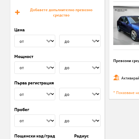
Добавете допълнително превозно
средство
Цена
Мощност
Превозни сре
Активирай
Първа регистрация
* Показване н
Пробег
Пощенски код/град
Радиус