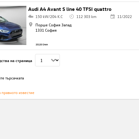
Audi A4 Avant S line 40 TFSI quattro
150 kW/204 K.C
112 303 km
11/2022
Порше София Запад
1331 София
20120/2464
дства на страница
те търсачката
а правното известие