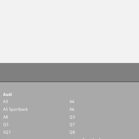
Audi
A3
A4
A5 Sportback
A6
A8
Q3
Q5
Q7
SQ7
Q8