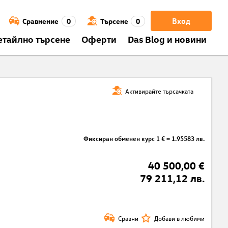
Вход
Сравнение
0
Търсене
0
етайлно търсене
Оферти
Das Blog и новини
Активирайте търсачката
Фиксиран обменен курс 1 € = 1.95583 лв.
40 500,00 €
79 211,12 лв.
Сравни
Добави в любими