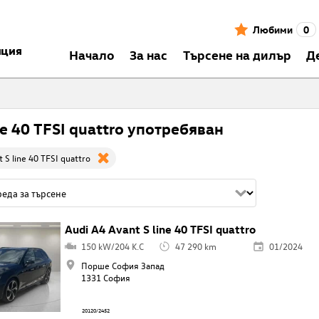
Любими
0
нция
Началo
За нас
Търсене на дилър
Д
ne 40 TFSI quattro употребяван
 S line 40 TFSI quattro
Audi A4 Avant S line 40 TFSI quattro
150 kW/204 K.C
47 290 km
01/2024
Порше София Запад
1331 София
20120/2452