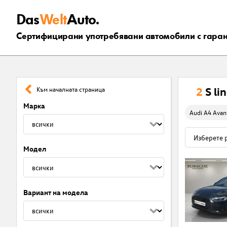
Das
Welt
Auto.
Сертифицирани употребявани автомобили с гара
2
S li
Към началната страница
Марка
Audi A4 Avant
Модел
Вариант на модела