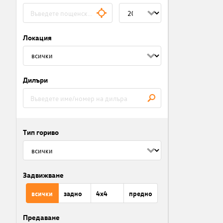
Локация
Дилъри
Тип гориво
Задвижване
всички
задно
4x4
предно
Предаване