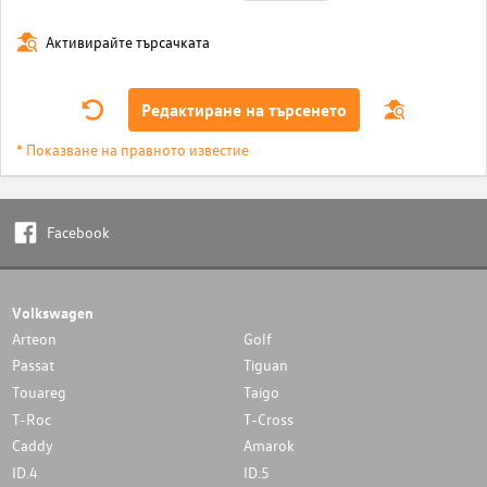
Активирайте търсачката
Редактиране на търсенето
* Показване на правното известие
Facebook
Volkswagen
Arteon
Golf
Passat
Tiguan
Touareg
Taigo
T-Roc
T-Cross
Caddy
Amarok
ID.4
ID.5