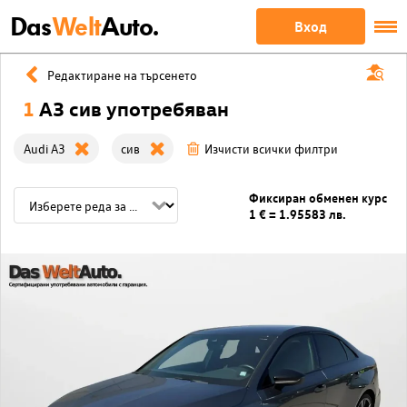
Das
Welt
Auto.
Вход
Редактиране на търсенето
1
A3 сив употребяван
Audi A3
сив
Изчисти всички филтри
Фиксиран обменен курс
1 € = 1.95583 лв.