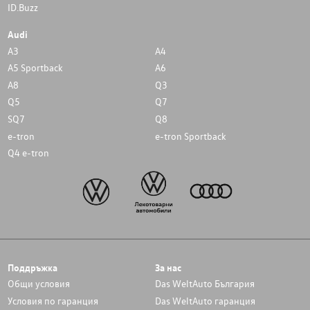
ID.Buzz
Audi
A3
A4
A5 Sportback
A6
A8
Q3
Q5
Q7
SQ7
Q8
e-tron
e-tron Sportback
Q4 e-tron
Поддръжка
За нас
Общи условия
Das WeltAuto България
Условия по гаранция
Das WeltAuto гаранция