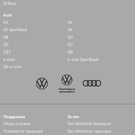
ID.Buzz
Audi
A3
A4
A5 Sportback
A6
A8
Q3
Q5
Q7
SQ7
Q8
e-tron
e-tron Sportback
Q4 e-tron
Поддръжка
За нас
Общи условия
Das WeltAuto България
Условия по гаранция
Das WeltAuto гаранция