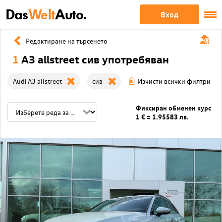
Das
Welt
Auto.
Вход
Редактиране на търсенето
1
A3 allstreet сив употребяван
Audi A3 allstreet
сив
Изчисти всички филтри
Фиксиран обменен курс
1 € = 1.95583 лв.