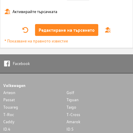
Активирайте търсачката
Редактиране на търсенето
* Показване на правното известие
Facebook
Volkswagen
Arteon
Golf
Passat
Tiguan
Touareg
Taigo
T-Roc
T-Cross
Caddy
Amarok
ID.4
ID.5