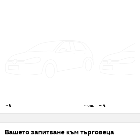
∞ €
∞ лв.
∞ €
Вашето запитване към търговеца