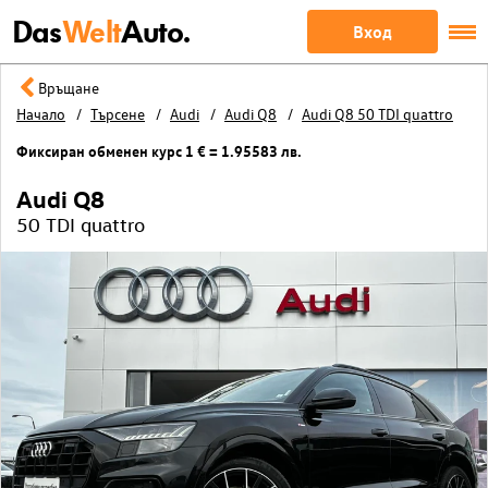
Das
Welt
Auto.
Вход
Връщане
Начало
Търсене
Audi
Audi Q8
Audi Q8 50 TDI quattro
Фиксиран обменен курс 1 € = 1.95583 лв.
Audi Q8
50 TDI quattro