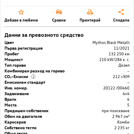
Добави в любими
Сравни
Принтирай
Сподели
Данни за превозното средство
Цвят
Mythos Black Metalli
Първа регистрация
11/2021
Пробег
132 250 км
Мощност
210 kW/286 к. с.
Тип гориво
Дизел
Комбиниран разход на гориво
–
CO₂-Емисии
212 r/KM
i
Емисионен стандарт
–
Инв. номер.
20122 /00460
Задвижване
4x4
Врати
4
Места
5
Предишен собственик
при поискване
Обем на двигателя
2 967 cм³
Каросерия
Комби
Собствено тегло
2 235 кг
Общо тегло
–