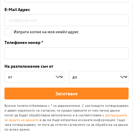
E-Mail Адрес
Изпрати копие на моя имейл адрес
Телефонен номер *
На разположение съм от
Запитване
Всички полета отбелязани с * са задължителни. С настоящото потвърждавам
и давам изричното си съгласие, че предоставените от мен лични данни
могат да бъдат обработвани автоматично и в съответстивие с
декларацията
за защита на данните
и да ми бъде изпратена исканата информация. Също
така потвърждавам, че мога да оттегля съгласието си за обработка на данни
по всяко време.