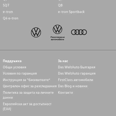
SQ7
Q8
e-tron
e-tron Sportback
Q4 e-tron
Поддръжка
За нас
Общи условия
Das WeltAuto България
Условия по гаранция
Das WeltAuto гаранция
Инструкция за “бисквитките”
FirstClass автомобили
Централен офис за разследвания
Das Blog и новини
Политика за защита на личните
Контакти
данни
Европейски акт за достъпност
(ЕАА)