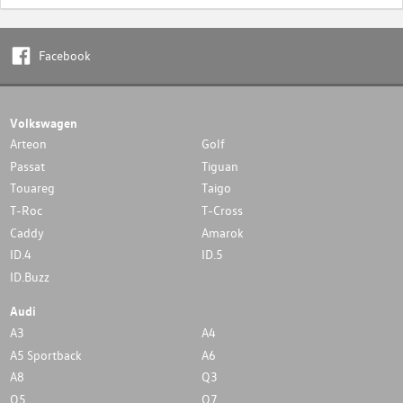
Facebook
Volkswagen
Arteon
Golf
Passat
Tiguan
Touareg
Taigo
T-Roc
T-Cross
Caddy
Amarok
ID.4
ID.5
ID.Buzz
Audi
A3
A4
A5 Sportback
A6
A8
Q3
Q5
Q7