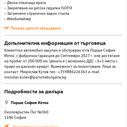
Дясна плъзгаща врата
Закрепване на детска седалка ISOFIX
Затъмнени странични задни стъкла
Имобилайзер
Покажи цялото оборудване
Допълнителна информация от търговеца
Клиентски автомобил закупен и обслужван от/в Порше София
Изток, с фабрична гаранция до Септември 2027 г. или достигане
на пробег от 200 000 км. Цената е с включено ДДС - 6+1 места с
право на данъчен кредит. Възможност за лизинговане. Лице за
контакт: Мирослав Кутев тел.: +359886226363 e-mail:
miroslav.kutev@porschebulgaria.bg
Подробности за дилъра
Порше София Изток
Околовръстен Път №360
1186 София
Изчисляване на маршрута