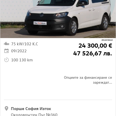
20110/02412
75 kW/102 K.C
24 300,00 €
09/2022
47 526,67 лв.
100 130 km
Опциите за финансиране се
зареждат...
Порше София Изток
Околовръстен Път №360