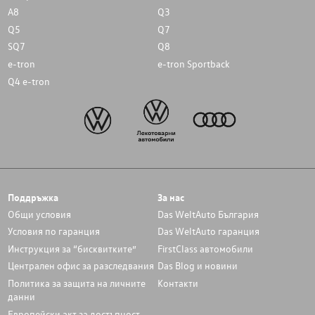
A8
Q3
Q5
Q7
SQ7
Q8
e-tron
e-tron Sportback
Q4 e-tron
Поддръжка
За нас
Общи условия
Das WeltAuto България
Условия по гаранция
Das WeltAuto гаранция
Инструкция за “бисквитките”
FirstClass автомобили
Централен офис за разследвания
Das Blog и новини
Политика за защита на личните
Контакти
данни
Европейски акт за достъпност