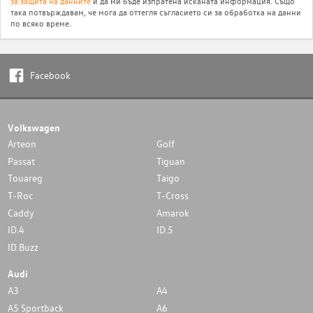
за защита на данните
и да ми бъде изпратена исканата информация. Също
така потвърждавам, че мога да оттегля съгласието си за обработка на данни
по всяко време.
Facebook
Volkswagen
Arteon
Golf
Passat
Tiguan
Touareg
Taigo
T-Roc
T-Cross
Caddy
Amarok
ID.4
ID.5
ID.Buzz
Audi
A3
A4
A5 Sportback
A6