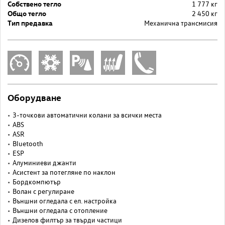
Собствено тегло
1 777 кг
Общо тегло
2 450 кг
Тип предавка
Механична трансмисия
Оборудване
3-точкови автоматични колани за всички места
ABS
ASR
Bluetooth
ESP
Алуминиеви джанти
Асистент за потегляне по наклон
Бордкомпютър
Волан с регулиране
Външни огледала с ел. настройка
Външни огледала с отопление
Дизелов филтър за твърди частици