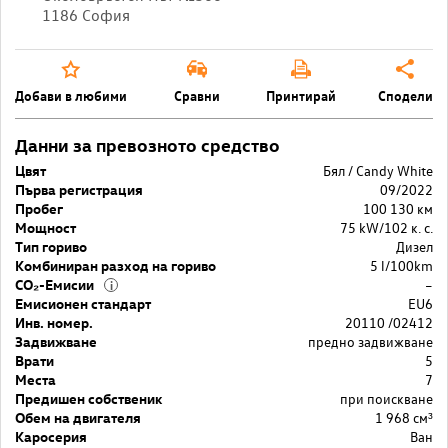
1186 София
Добави в любими
Сравни
Принтирай
Сподели
Данни за превозното средство
Цвят
Бял / Candy White
Първа регистрация
09/2022
Пробег
100 130 км
Мощност
75 kW/102 к. с.
Тип гориво
Дизел
Комбиниран разход на гориво
5 l/100km
CO₂-Емисии
–
i
Емисионен стандарт
EU6
Инв. номер.
20110 /02412
Задвижване
предно задвижване
Врати
5
Места
7
Предишен собственик
при поискване
Обем на двигателя
1 968 cм³
Каросерия
Ван