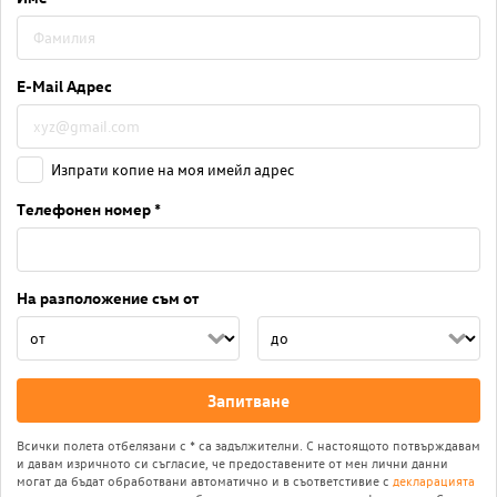
E-Mail Адрес
Изпрати копие на моя имейл адрес
Телефонен номер *
На разположение съм от
Запитване
Всички полета отбелязани с * са задължителни. С настоящото потвърждавам
и давам изричното си съгласие, че предоставените от мен лични данни
могат да бъдат обработвани автоматично и в съответстивие с
декларацията