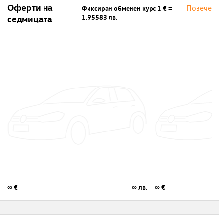
Оферти на
Повече
Фиксиран обменен курс 1 € =
1.95583 лв.
седмицата
∞ €
∞ лв.
∞ €