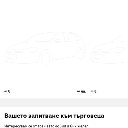
∞ €
∞ лв.
∞ €
Вашето запитване към търговеца
Интересувам се от този автомобил и бих желал: