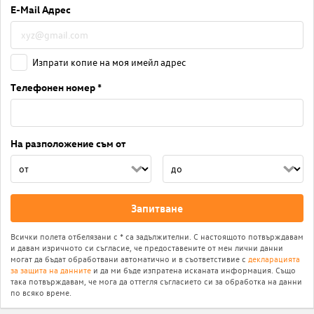
E-Mail Адрес
Изпрати копие на моя имейл адрес
Телефонен номер *
На разположение съм от
Запитване
Всички полета отбелязани с * са задължителни. С настоящото потвърждавам
и давам изричното си съгласие, че предоставените от мен лични данни
могат да бъдат обработвани автоматично и в съответстивие с
декларацията
за защита на данните
и да ми бъде изпратена исканата информация. Също
така потвърждавам, че мога да оттегля съгласието си за обработка на данни
по всяко време.