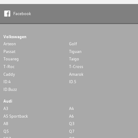
Facebook
Volkswagen
Arteon
Golf
Passat
Tiguan
Touareg
Taigo
T-Roc
T-Cross
Caddy
Amarok
ID.4
ID.5
ID.Buzz
Audi
A3
A4
A5 Sportback
A6
A8
Q3
Q5
Q7