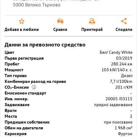
5000 Велико Търново
Добави в любими
Сравни
Принтирай
Сподели
Данни за превозното средство
Цвят
Бял/ Candy White
Първа регистрация
03/2019
Пробег
280 244 км
Мощност
103 kW/140 к. с.
Тип гориво
Дизел
Комбиниран разход на гориво
7,7 l/100km
CO₂-Емисии
201 r/KM
i
Емисионен стандарт
–
Инв. номер.
20005 /03115
Задвижване
предно задвижване
Врати
–
Места
2
Предишен собственик
при поискване
Обем на двигателя
1 968 cм³
Каросерия
Фургон