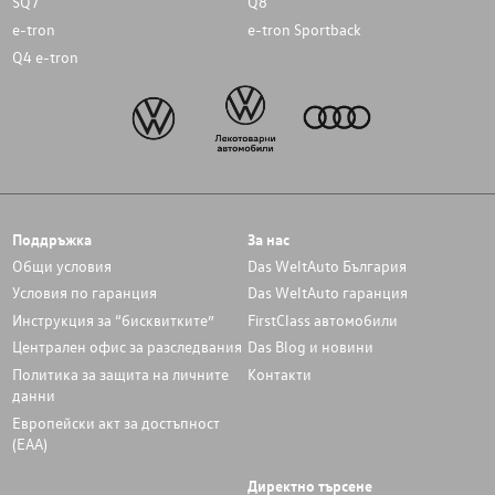
SQ7
Q8
e-tron
e-tron Sportback
Q4 e-tron
Поддръжка
За нас
Общи условия
Das WeltAuto България
Условия по гаранция
Das WeltAuto гаранция
Инструкция за “бисквитките”
FirstClass автомобили
Централен офис за разследвания
Das Blog и новини
Политика за защита на личните
Контакти
данни
Европейски акт за достъпност
(ЕАА)
Директно търсене