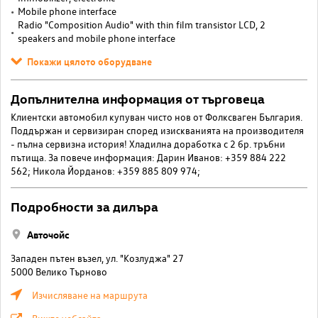
Mobile phone interface
Radio "Composition Audio" with thin film transistor LCD, 2
speakers and mobile phone interface
Покажи цялото оборудване
Допълнителна информация от търговеца
Клиентски автомобил купуван чисто нов от Фолксваген България.
Поддържан и сервизиран според изискванията на производителя
- пълна сервизна история! Хладилна доработка с 2 бр. тръбни
пътища. За повече информация: Дарин Иванов: +359 884 222
562; Никола Йорданов: +359 885 809 974;
Подробности за дилъра
Авточойс
Западен пътен възел, ул. "Козлуджа" 27
5000 Велико Търново
Изчисляване на маршрута