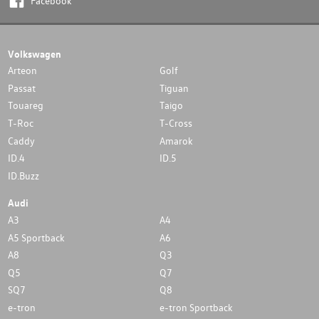
Facebook
Volkswagen
Arteon
Golf
Passat
Tiguan
Touareg
Taigo
T-Roc
T-Cross
Caddy
Amarok
ID.4
ID.5
ID.Buzz
Audi
A3
A4
A5 Sportback
A6
A8
Q3
Q5
Q7
SQ7
Q8
e-tron
e-tron Sportback