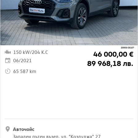
20005/03107
150 kW/204 K.C
46 000,00 €
06/2021
89 968,18 лв.
65 587 km
Авточойс
Западен пътен възел, ул. "Козлуджа" 27