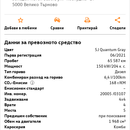
5000 Велико Търново
Добави в любими
Сравни
Принтирай
Сподели
Данни за превозното средство
Цвят
5J Quantum Gray
Първа регистрация
06/2021
Пробег
65 587 км
Мощност
150 kW/204 к. с.
Тип гориво
Дизел
Комбиниран разход на гориво
6,4 l/100km
CO₂-Емисии
168 r/KM
i
Емисионен стандарт
–
Инв. номер.
20005 /03107
Задвижване
4x4
Врати
4
Места
5
Предишен собственик
при поискване
Обем на двигателя
1 968 cм³
Каросерия
Комби