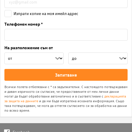
Изпрати копие на моя имейл адрес
Телефонен номер *
На разположение съм от
Запитване
Всички полета отбелязани с * са задължителни. С настоящото потвърждавам
и давам изричното си съгласие, че предоставените от мен лични данни
могат да бъдат обработвани автоматично и в съответстивие с
декларацията
за защита на данните
и да ми бъде изпратена исканата информация. Също
така потвърждавам, че мога да оттегля съгласието си за обработка на данни
по всяко време.