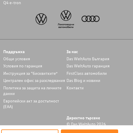
Q4 e-tron
Поддръжка
За нас
Общи условия
Das WeltAuto България
Условия по гаранция
Das WeltAuto гаранция
Инструкция за “бисквитките”
FirstClass автомобили
Централен офис за разследвания
Das Blog и новини
Политика за защита на личните
Контакти
данни
Европейски акт за достъпност
(ЕАА)
Директно търсене
© Das WeltAuto 2026