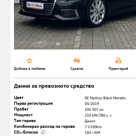
Добави в любими
Сравни
Принтирай
Данни за превозното средство
Цвят
0E Mythos Black Metallic
Първа регистрация
05/2019
Пробег
104 507 км
Мощност
210 kW/286 к. с.
Тип гориво
Дизел
Комбиниран разход на гориво
7 l/100km
CO₂-Емисии
i
182 r/KM