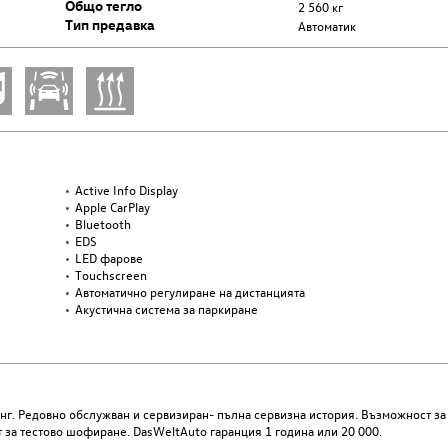
Общо тегло
2 560 кг
Тип предавка
Автоматик
Active Info Display
Apple CarPlay
Bluetooth
EDS
LED фарове
Touchscreen
Автоматично регулиране на дистанцията
Акустична система за паркиране
нг. Редовно обслужван и сервизиран- пълна сервизна история. Възможност за
за тестово шофиране. DasWeltAuto гаранция 1 година или 20 000.