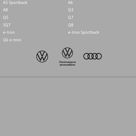
A5 Sportback
A6
A8
Q3
Q5
Q7
SQ7
Q8
e-tron
e-tron Sportback
Q4 e-tron