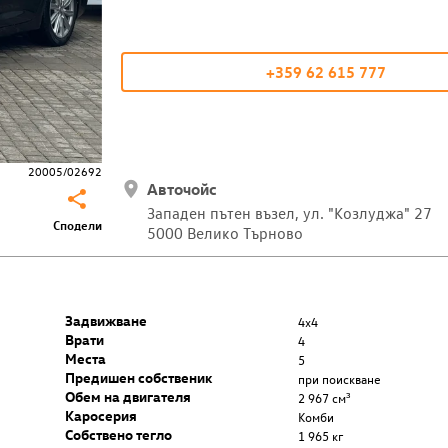
+359 62 615 777
20005/02692
Авточойс
Западен пътен възел, ул. "Козлуджа" 27
Сподели
5000 Велико Търново
Задвижване
4x4
Врати
4
Места
5
Предишен собственик
при поискване
Обем на двигателя
2 967 cм³
Каросерия
Комби
Собствено тегло
1 965 кг