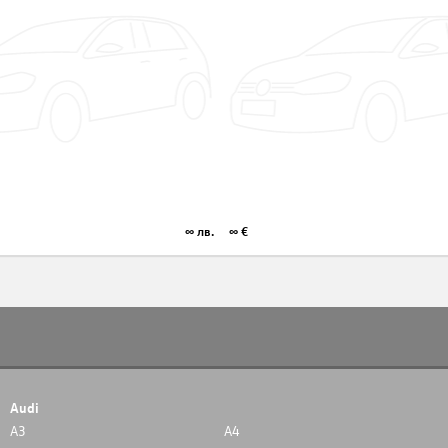
∞ лв.
∞ €
Audi
A3
A4