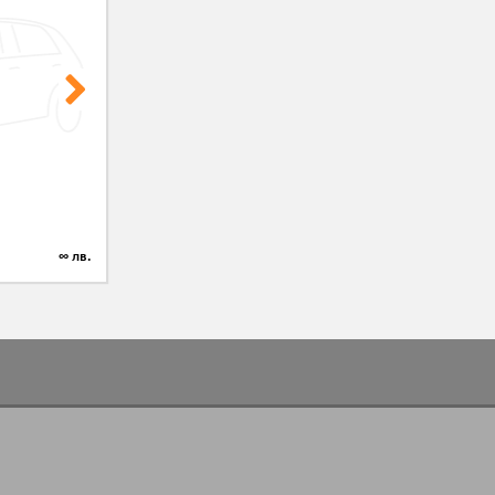
∞ лв.
∞ €
∞ лв.