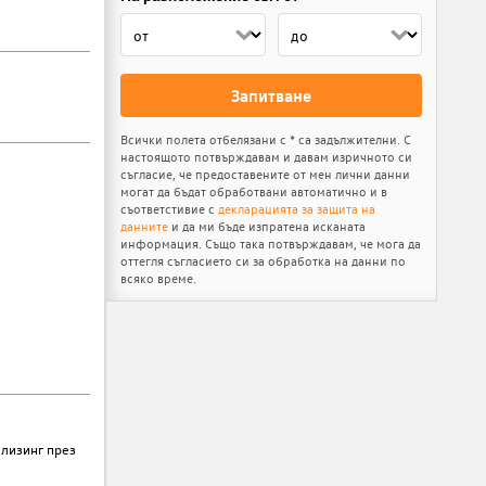
Запитване
Всички полета отбелязани с * са задължителни. С
настоящото потвърждавам и давам изричното си
съгласие, че предоставените от мен лични данни
могат да бъдат обработвани автоматично и в
съответстивие с
декларацията за защита на
данните
и да ми бъде изпратена исканата
информация. Също така потвърждавам, че мога да
оттегля съгласието си за обработка на данни по
всяко време.
 лизинг през