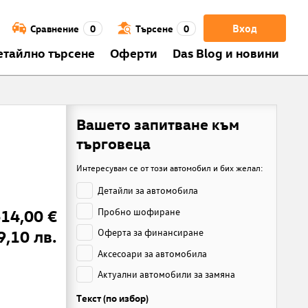
Вход
Сравнение
0
Търсене
0
етайлно търсене
Оферти
Das Blog и новини
Вашето запитване към
търговеца
Интересувам се от този автомобил и бих желал:
Детайли за автомобила
614,00 €
Пробно шофиране
9,10 лв.
Оферта за финансиране
Аксесоари за автомобила
Актуални автомобили за замяна
Текст (по избор)