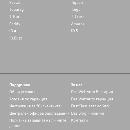
Passat
Tiguan
Touareg
Taigo
T-Roc
T-Cross
Caddy
Amarok
ID.4
ID.5
ID.Buzz
Поддръжка
За нас
Общи условия
Das WeltAuto България
Условия по гаранция
Das WeltAuto гаранция
Инструкция за “бисквитките”
FirstClass автомобили
Централен офис за разследвания
Das Blog и новини
Политика за защита на личните
Контакти
данни