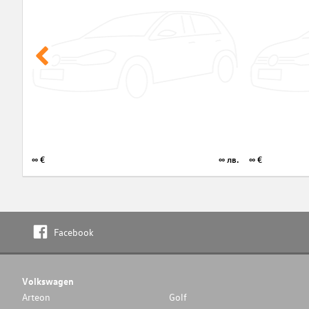
∞ €
∞ лв.
∞ €
Facebook
Volkswagen
Arteon
Golf