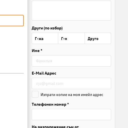
Други (по избор)
Г-жа
Г-н
Друго
Име *
E-Mail Адрес
Изпрати копие на моя имейл адрес
Телефонен номер *
На разположение съм от