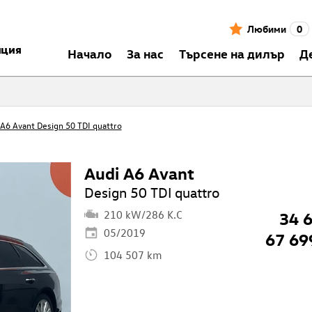
Любими
0
нция
Началo
За нас
Търсене на дилър
Д
 A6 Avant Design 50 TDI quattro
Audi A6 Avant
Design 50 TDI quattro
210 kW/286 K.C
34 
05/2019
67 69
104 507 km