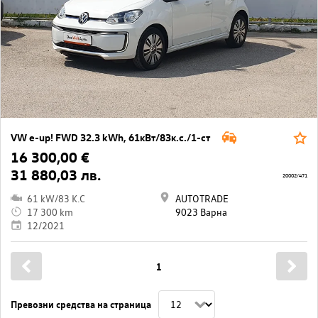
VW e-up! FWD 32.3 kWh, 61кВт/83к.с./1-ст
16 300,00 €
31 880,03 лв.
20002/471
61 kW/83 K.C
AUTOTRADE
17 300 km
9023 Варна
12/2021
1
Превозни средства на страница