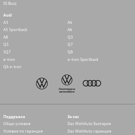
ID.Buzz
Audi
A3
A4
A5 Sportback
A6
A8
Q3
Q5
Q7
SQ7
Q8
e-tron
e-tron Sportback
Q4 e-tron
Поддръжка
За нас
Общи условия
Das WeltAuto България
Условия по гаранция
Das WeltAuto гаранция