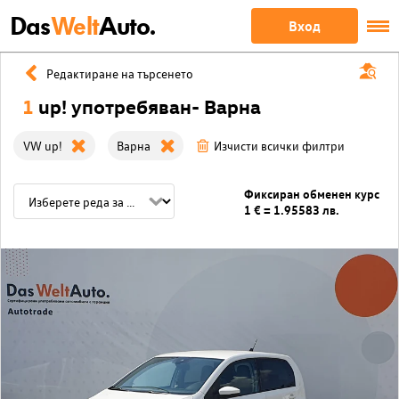
Das
Welt
Auto.
Вход
Редактиране на търсенето
1
up! употребяван- Варна
VW up!
Варна
Изчисти всички филтри
Фиксиран обменен курс
1 € = 1.95583 лв.