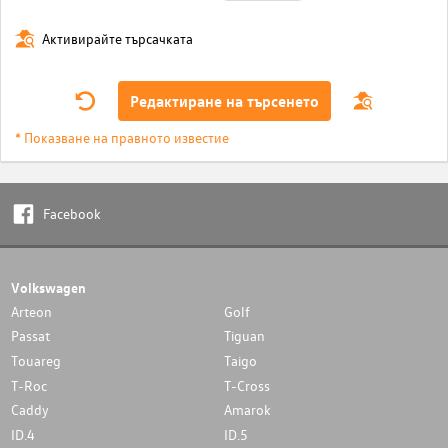
Активирайте търсачката
Редактиране на търсенето
* Показване на правното известие
Facebook
Volkswagen
Arteon
Golf
Passat
Tiguan
Touareg
Taigo
T-Roc
T-Cross
Caddy
Amarok
ID.4
ID.5