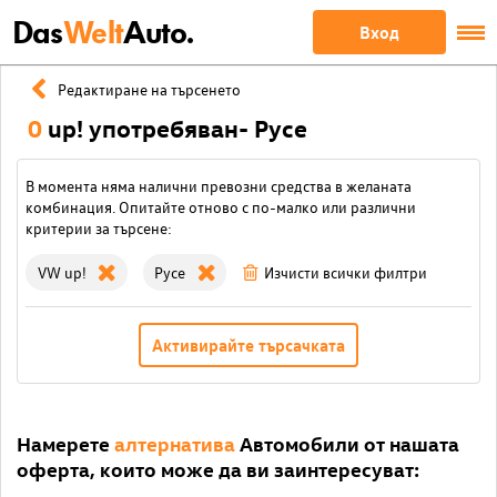
Das
Welt
Auto.
Вход
Редактиране на търсенето
0
up! употребяван- Русе
В момента няма налични превозни средства в желаната
комбинация. Опитайте отново с по-малко или различни
критерии за търсене:
VW up!
Русе
Изчисти всички филтри
Активирайте търсачката
Намерете
алтернатива
Автомобили от нашата
оферта, които може да ви заинтересуват: