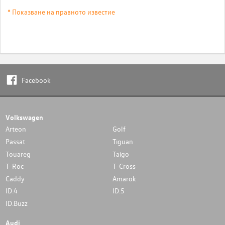
* Показване на правното известие
Facebook
Volkswagen
Arteon
Golf
Passat
Tiguan
Touareg
Taigo
T-Roc
T-Cross
Caddy
Amarok
ID.4
ID.5
ID.Buzz
Audi