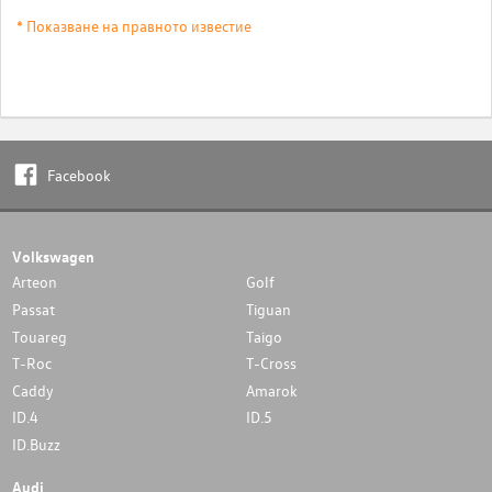
* Показване на правното известие
Facebook
Volkswagen
Arteon
Golf
Passat
Tiguan
Touareg
Taigo
T-Roc
T-Cross
Caddy
Amarok
ID.4
ID.5
ID.Buzz
Audi