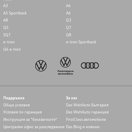
A3
A4
A5 Sportback
A6
A8
Q3
Q5
Q7
SQ7
Q8
e-tron
e-tron Sportback
Q4 e-tron
Поддръжка
За нас
Общи условия
Das WeltAuto България
Условия по гаранция
Das WeltAuto гаранция
Инструкция за “бисквитките”
FirstClass автомобили
Централен офис за разследвания
Das Blog и новини