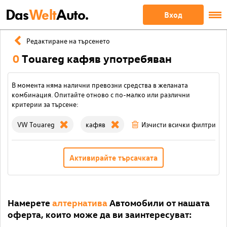
Das
Welt
Auto.
Вход
Редактиране на търсенето
0
Touareg кафяв употребяван
В момента няма налични превозни средства в желаната
комбинация. Опитайте отново с по-малко или различни
критерии за търсене:
VW Touareg
кафяв
Изчисти всички филтри
Активирайте търсачката
Намерете
алтернатива
Автомобили от нашата
оферта, които може да ви заинтересуват: