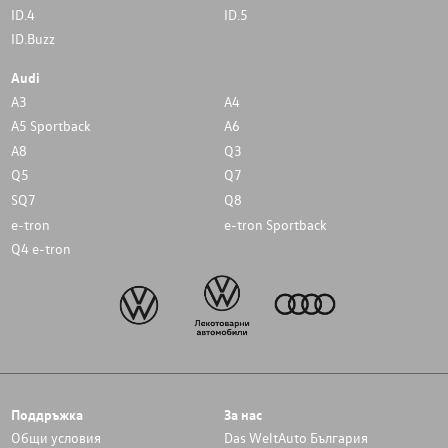
ID.4
ID.5
ID.Buzz
Audi
A3
A4
A5 Sportback
A6
A8
Q3
Q5
Q7
SQ7
Q8
e-tron
e-tron Sportback
Q4 e-tron
Поддръжка
За нас
Общи условия
Das WeltAuto България