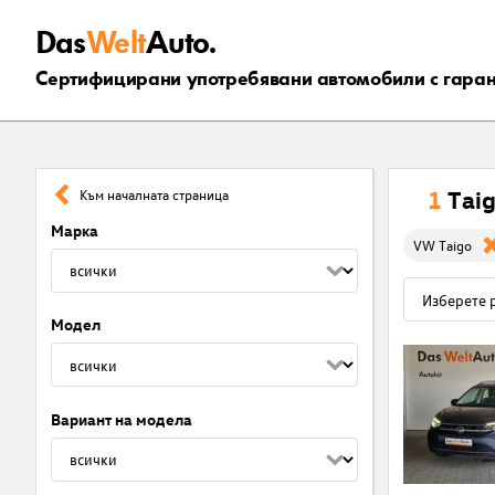
Das
Welt
Auto.
Сертифицирани употребявани автомобили с гара
1
Tai
Към началната страница
Марка
VW Taigo
Модел
Вариант на модела