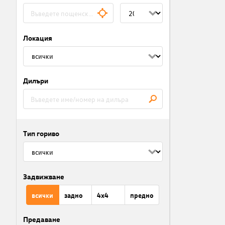
Локация
Дилъри
Тип гориво
Задвижване
всички
задно
4x4
предно
Предаване