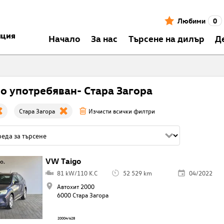
Любими
0
нция
Началo
За нас
Търсене на дилър
Д
go употребяван- Стара Загора
Стара Загора
Изчисти всички филтри
VW Taigo
81 kW/110 K.C
52 529 km
04/2022
Автохит 2000
6000 Стара Загора
20004/628