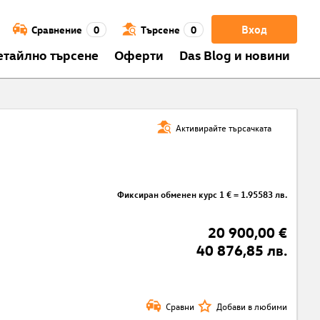
Вход
Сравнение
0
Търсене
0
етайлно търсене
Оферти
Das Blog и новини
Активирайте търсачката
Фиксиран обменен курс 1 € = 1.95583 лв.
20 900,00 €
40 876,85 лв.
Сравни
Добави в любими