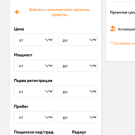
Добавете допълнително превозно
Превозни сре
средство
Цена
Активирай
* Показване н
Мощност
Първа регистрация
Пробег
Пощенски код/град
Радиус