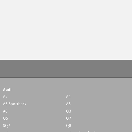
Audi
A3
A4
A5 Sportback
A6
A8
Q3
Q5
Q7
SQ7
Q8