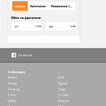
всички
Автоматик
Механична трансмисия
Обем на двигателя
Facebook
Volkswagen
Arteon
Golf
Passat
Tiguan
Touareg
Taigo
T-Roc
T-Cross
Caddy
Amarok