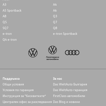
A3
A4
A5 Sportback
A6
A8
Q3
Q5
Q7
SQ7
Q8
e-tron
e-tron Sportback
Q4 e-tron
Поддръжка
За нас
Общи условия
Das WeltAuto България
Условия по гаранция
Das WeltAuto гаранция
Инструкция за “бисквитките”
FirstClass автомобили
Централен офис за разследвания
Das Blog и новини