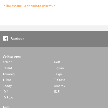
* Показване на правното известие
Facebook
Volkswagen
Arteon
Golf
Passat
Tiguan
Touareg
Taigo
T-Roc
T-Cross
Caddy
Amarok
ID.4
ID.5
ID.Buzz
Audi