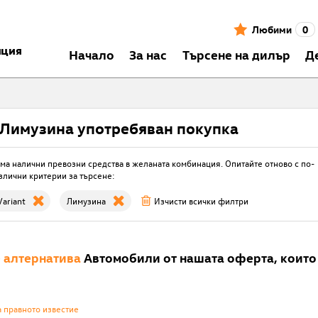
Любими
0
нция
Началo
За нас
Търсене на дилър
Д
Лимузина употребяван покупка
ма налични превозни средства в желаната комбинация. Опитайте отново с по-
злични критерии за търсене:
ariant
Лимузина
Изчисти всички филтри
е
алтернатива
Автомобили от нашата оферта, които 
а правното известие