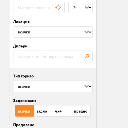
Локация
Дилъри
Тип гориво
Задвижване
всички
задно
4x4
предно
Предаване