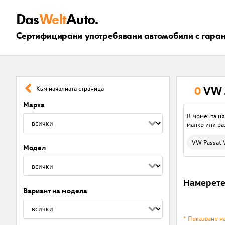
Das
Welt
Auto.
Сертифицирани употребявани автомобили с гара
0
VW 
Към началната страница
Марка
В момента ня
малко или ра
VW Passat V
Модел
Намерет
Вариант на модела
* Показване н