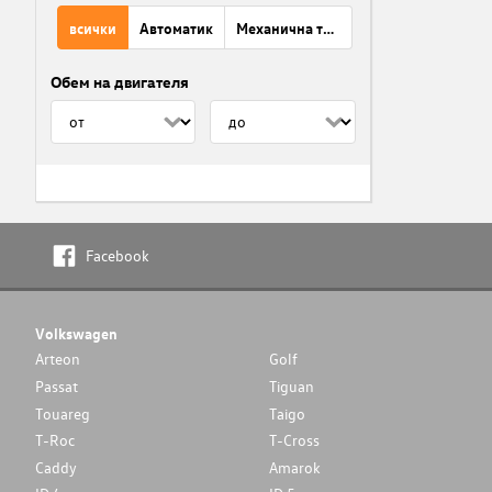
всички
Автоматик
Механична трансмисия
Обем на двигателя
Facebook
Volkswagen
Arteon
Golf
Passat
Tiguan
Touareg
Taigo
T-Roc
T-Cross
Caddy
Amarok