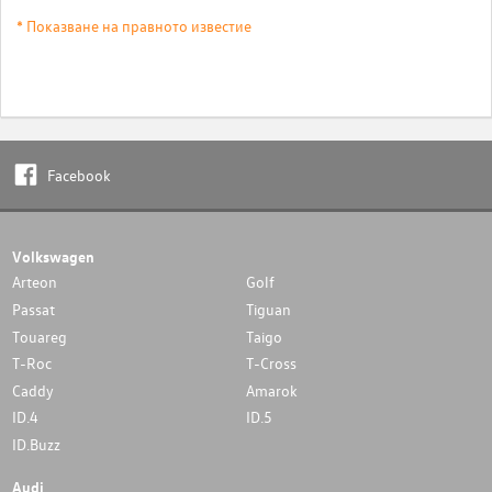
* Показване на правното известие
Facebook
Volkswagen
Arteon
Golf
Passat
Tiguan
Touareg
Taigo
T-Roc
T-Cross
Caddy
Amarok
ID.4
ID.5
ID.Buzz
Audi