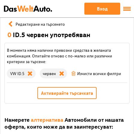
Das
Welt
Auto.
Вход
Редактиране на търсенето
0
ID.5 червен употребяван
В момента няма налични превозни средства в желаната
комбинация. Опитайте отново с по-малко или различни
критерии за търсене:
VW ID.5
червен
Изчисти всички филтри
Активирайте търсачката
Намерете
алтернатива
Автомобили от нашата
оферта, които може да ви заинтересуват: