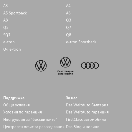
A3
A4
A5 Sportback
A6
A8
Q3
Q5
Q7
SQ7
Q8
e-tron
e-tron Sportback
Q4 e-tron
Поддръжка
За нас
Общи условия
Das WeltAuto България
Условия по гаранция
Das WeltAuto гаранция
Инструкция за “бисквитките”
FirstClass автомобили
Централен офис за разследвания
Das Blog и новини