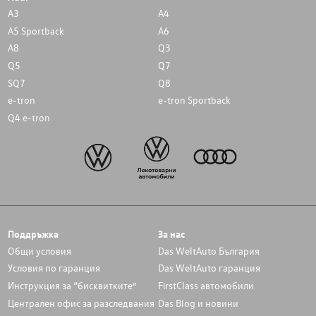
A3
A4
A5 Sportback
A6
A8
Q3
Q5
Q7
SQ7
Q8
e-tron
e-tron Sportback
Q4 e-tron
Поддръжка
За нас
Общи условия
Das WeltAuto България
Условия по гаранция
Das WeltAuto гаранция
Инструкция за “бисквитките”
FirstClass автомобили
Централен офис за разследвания
Das Blog и новини