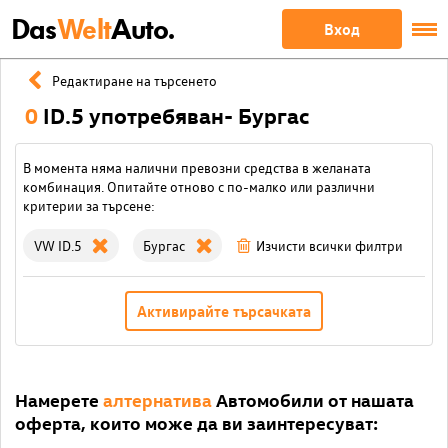
Das
Welt
Auto.
Вход
Редактиране на търсенето
0
ID.5 употребяван- Бургас
В момента няма налични превозни средства в желаната
комбинация. Опитайте отново с по-малко или различни
критерии за търсене:
VW ID.5
Бургас
Изчисти всички филтри
Активирайте търсачката
Намерете
алтернатива
Автомобили от нашата
оферта, които може да ви заинтересуват: