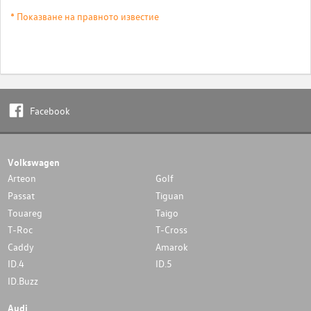
* Показване на правното известие
Facebook
Volkswagen
Arteon
Golf
Passat
Tiguan
Touareg
Taigo
T-Roc
T-Cross
Caddy
Amarok
ID.4
ID.5
ID.Buzz
Audi