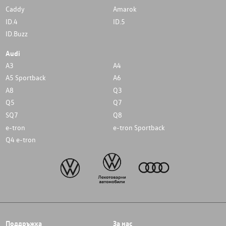
Caddy
Amarok
ID.4
ID.5
ID.Buzz
Audi
A3
A4
A5 Sportback
A6
A8
Q3
Q5
Q7
SQ7
Q8
e-tron
e-tron Sportback
Q4 e-tron
Поддръжка
За нас