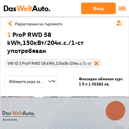
Das
Welt
Auto.
Вход
Редактиране на търсенето
1
ProP RWD 58
kWh,150кВт/204к.с./1-ст
употребяван
VW ID.3 ProP RWD 58 kWh,150кВт/204к.с./1-ст
Фиксиран обменен курс
1 € = 1.95583 лв.