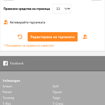
Превозни средства на страница
Активирайте търсачката
Редактиране на търсенето
* Показване на правното известие
Facebook
Volkswagen
Arteon
Golf
Passat
Tiguan
Touareg
Taigo
T-Roc
T-Cross