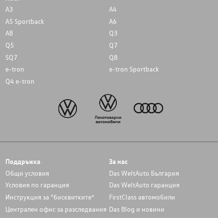
A3
A4
A5 Sportback
A6
A8
Q3
Q5
Q7
SQ7
Q8
e-tron
e-tron Sportback
Q4 e-tron
Поддръжка
За нас
Общи условия
Das WeltAuto България
Условия по гаранция
Das WeltAuto гаранция
Инструкция за “бисквитките”
FirstClass автомобили
Централен офис за разследвания
Das Blog и новини