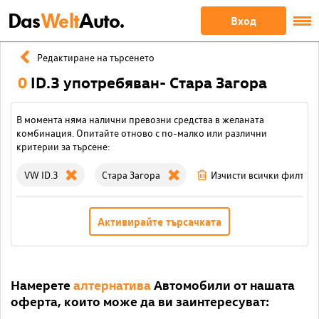
Das
Welt
Auto.
Вход
Редактиране на търсенето
0
ID.3 употребяван- Стара Загора
В момента няма налични превозни средства в желаната
комбинация. Опитайте отново с по-малко или различни
критерии за търсене:
VW ID.3
Стара Загора
Изчисти всички филтри
Активирайте търсачката
Намерете
алтернатива
Автомобили от нашата
оферта, които може да ви заинтересуват: