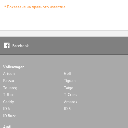
* Показване на правното известие
Facebook
Volkswagen
Arteon
Golf
Passat
Tiguan
Touareg
Taigo
T-Roc
T-Cross
Caddy
Amarok
ID.4
ID.5
ID.Buzz
Audi