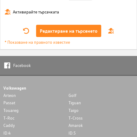
Активирайте търсачката
Редактиране на търсенето
* Показване на правното известие
Facebook
Volkswagen
Arteon
Golf
Passat
Tiguan
Touareg
Taigo
T-Roc
T-Cross
Caddy
Amarok
ID.4
ID.5