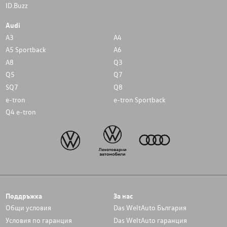
ID.Buzz
Audi
A3
A4
A5 Sportback
A6
A8
Q3
Q5
Q7
SQ7
Q8
e-tron
e-tron Sportback
Q4 e-tron
Поддръжка
За нас
Общи условия
Das WeltAuto България
Условия по гаранция
Das WeltAuto гаранция