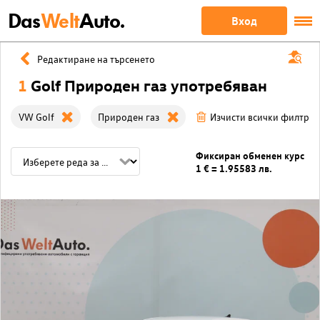
Das
Welt
Auto.
Вход
Редактиране на търсенето
1
Golf Природен газ употребяван
VW Golf
Природен газ
Изчисти всички филтри
Фиксиран обменен курс
1 € = 1.95583 лв.