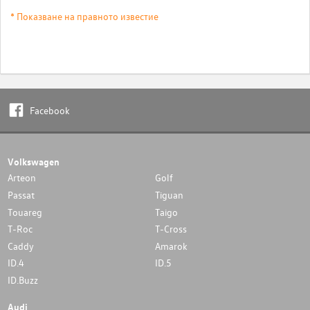
* Показване на правното известие
Facebook
Volkswagen
Arteon
Golf
Passat
Tiguan
Touareg
Taigo
T-Roc
T-Cross
Caddy
Amarok
ID.4
ID.5
ID.Buzz
Audi