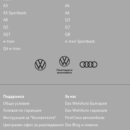
A3
A4
A5 Sportback
A6
A8
Q3
Q5
Q7
SQ7
Q8
e-tron
e-tron Sportback
Q4 e-tron
Поддръжка
За нас
Общи условия
Das WeltAuto България
Условия по гаранция
Das WeltAuto гаранция
Инструкция за “бисквитките”
FirstClass автомобили
Централен офис за разследвания
Das Blog и новини