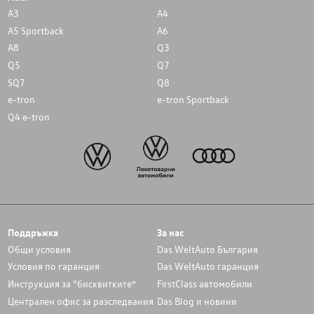
A3
A4
A5 Sportback
A6
A8
Q3
Q5
Q7
SQ7
Q8
e-tron
e-tron Sportback
Q4 e-tron
Поддръжка
За нас
Общи условия
Das WeltAuto България
Условия по гаранция
Das WeltAuto гаранция
Инструкция за “бисквитките”
FirstClass автомобили
Централен офис за разследвания
Das Blog и новини