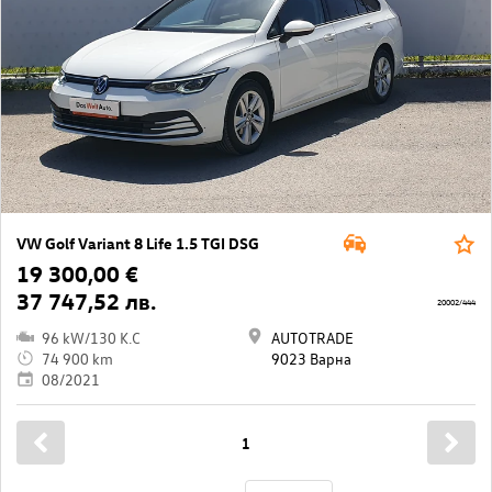
VW Golf Variant 8 Life 1.5 TGI DSG
19 300,00 €
37 747,52 лв.
20002/444
96 kW/130 K.C
AUTOTRADE
74 900 km
9023 Варна
08/2021
1