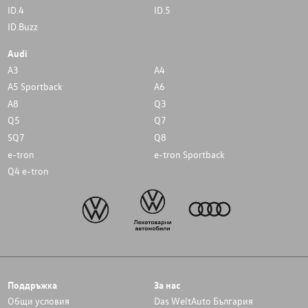
ID.4
ID.5
ID.Buzz
Audi
A3
A4
A5 Sportback
A6
A8
Q3
Q5
Q7
SQ7
Q8
e-tron
e-tron Sportback
Q4 e-tron
Поддръжка
За нас
Общи условия
Das WeltAuto България