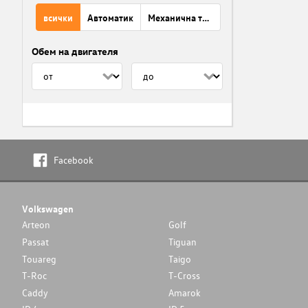
всички
Автоматик
Механична трансмисия
Обем на двигателя
Facebook
Volkswagen
Arteon
Golf
Passat
Tiguan
Touareg
Taigo
T-Roc
T-Cross
Caddy
Amarok