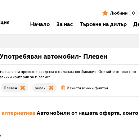
Любими
0
нция
Началo
За нас
Търсене на дилър
Д
Употребяван автомобил- Плевен
ма налични превозни средства в желаната комбинация. Опитайте отново с по-
злични критерии за търсене:
Плевен
зелен
Изчисти всички филтри
е
алтернатива
Автомобили от нашата оферта, които 
е