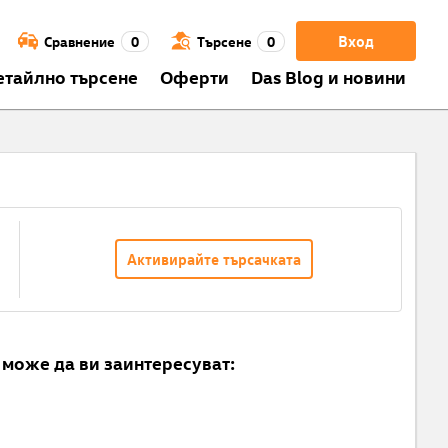
Вход
Сравнение
0
Търсене
0
етайлно търсене
Оферти
Das Blog и новини
Активирайте търсачката
може да ви заинтересуват: