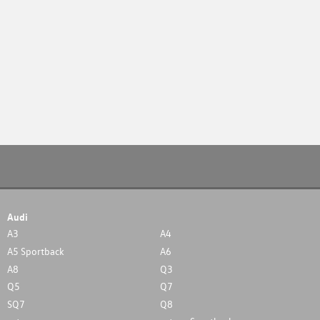
Audi
A3
A4
A5 Sportback
A6
A8
Q3
Q5
Q7
SQ7
Q8