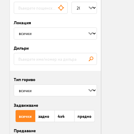
Локация
Дилъри
Тип гориво
Задвижване
всички
задно
4x4
предно
Предаване