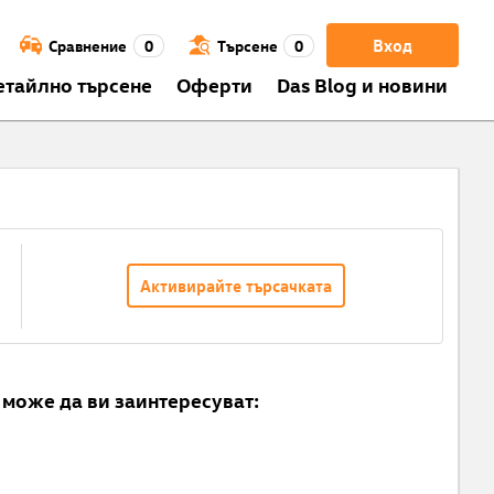
Вход
Сравнение
0
Търсене
0
етайлно търсене
Оферти
Das Blog и новини
Активирайте търсачката
може да ви заинтересуват: