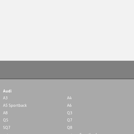
Audi
A3
A4
A5 Sportback
A6
A8
Q3
Q5
Q7
SQ7
Q8