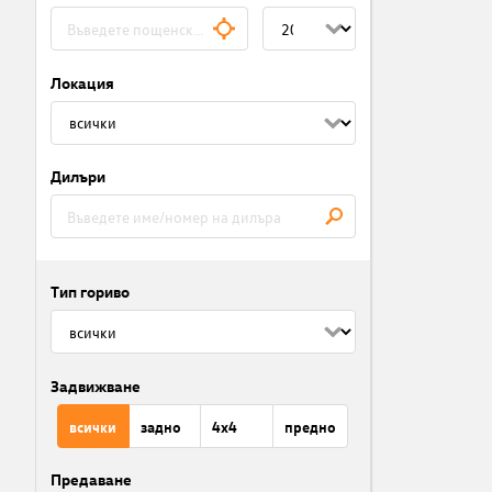
Локация
Дилъри
Тип гориво
Задвижване
всички
задно
4x4
предно
Предаване