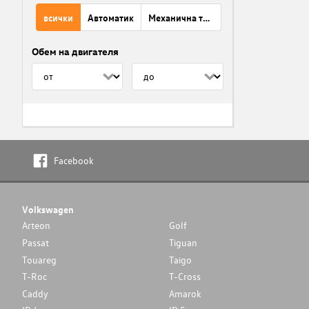
всички
Автоматик
Механична трансмисия
Обем на двигателя
Facebook
Volkswagen
Arteon
Golf
Passat
Tiguan
Touareg
Taigo
T-Roc
T-Cross
Caddy
Amarok