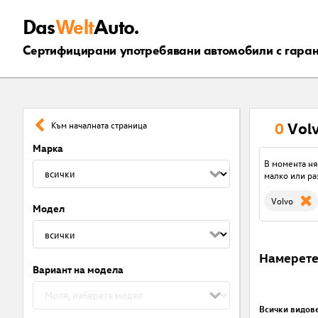
Das
Welt
Auto.
Сертифицирани употребявани автомобили с гара
0
Vol
Към началната страница
Марка
В момента ня
малко или ра
Volvo
Модел
Намерет
Вариант на модела
Всички видов