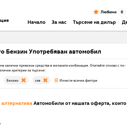
Любими
0
нция
Началo
За нас
Търсене на дилър
Д
vo Бензин Употребяван автомобил
ма налични превозни средства в желаната комбинация. Опитайте отново с по-
злични критерии за търсене:
Бензин
сив
Изчисти всички филтри
е
алтернатива
Автомобили от нашата оферта, които 
е