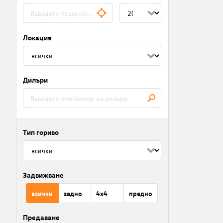
Локация
Дилъри
Тип гориво
Задвижване
всички
задно
4x4
предно
Предаване