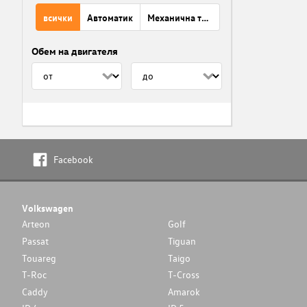
всички
Автоматик
Механична трансмисия
Обем на двигателя
Facebook
Volkswagen
Arteon
Golf
Passat
Tiguan
Touareg
Taigo
T-Roc
T-Cross
Caddy
Amarok