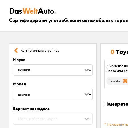
Das
Welt
Auto.
Сертифицирани употребявани автомобили с гара
0
Toy
Към началната страница
Марка
В момента ня
малко или ра
Toyota
Модел
Намерет
Вариант на модела
* Показване н