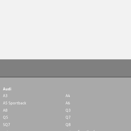
Audi
A3
A4
A5 Sportback
A6
A8
Q3
Q5
Q7
SQ7
Q8