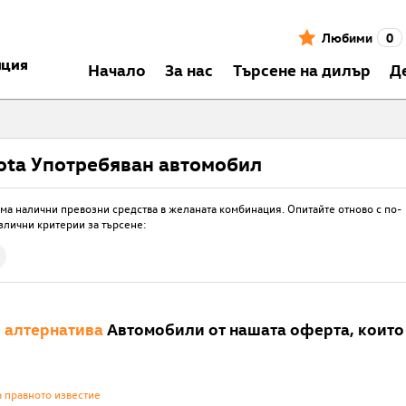
Любими
0
нция
Началo
За нас
Търсене на дилър
Д
ota Употребяван автомобил
ма налични превозни средства в желаната комбинация. Опитайте отново с по-
злични критерии за търсене:
е
алтернатива
Автомобили от нашата оферта, които 
а правното известие