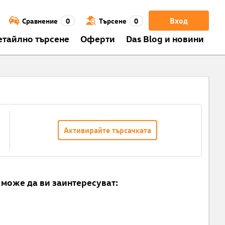
Вход
Сравнение
0
Търсене
0
етайлно търсене
Оферти
Das Blog и новини
Активирайте търсачката
може да ви заинтересуват: