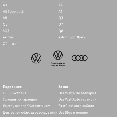
A3
A4
A5 Sportback
A6
A8
Q3
Q5
Q7
SQ7
Q8
e-tron
e-tron Sportback
Q4 e-tron
Поддръжка
За нас
Общи условия
Das WeltAuto България
Условия по гаранция
Das WeltAuto гаранция
Инструкция за “бисквитките”
FirstClass автомобили
Централен офис за разследвания
Das Blog и новини