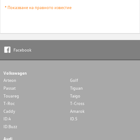
* Показване на правното известие
Facebook
Volkswagen
Arteon
Golf
Passat
Tiguan
Touareg
Taigo
T-Roc
T-Cross
Caddy
Amarok
ID.4
ID.5
ID.Buzz
Audi