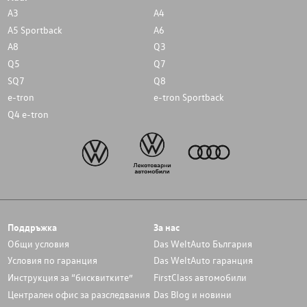
A3
A4
A5 Sportback
A6
A8
Q3
Q5
Q7
SQ7
Q8
e-tron
e-tron Sportback
Q4 e-tron
Поддръжка
За нас
Общи условия
Das WeltAuto България
Условия по гаранция
Das WeltAuto гаранция
Инструкция за “бисквитките”
FirstClass автомобили
Централен офис за разследвания
Das Blog и новини