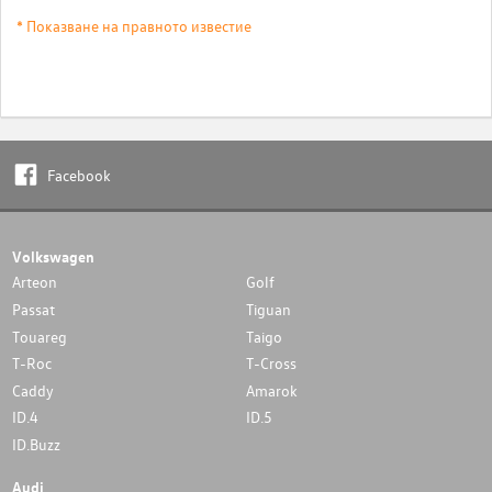
* Показване на правното известие
Facebook
Volkswagen
Arteon
Golf
Passat
Tiguan
Touareg
Taigo
T-Roc
T-Cross
Caddy
Amarok
ID.4
ID.5
ID.Buzz
Audi