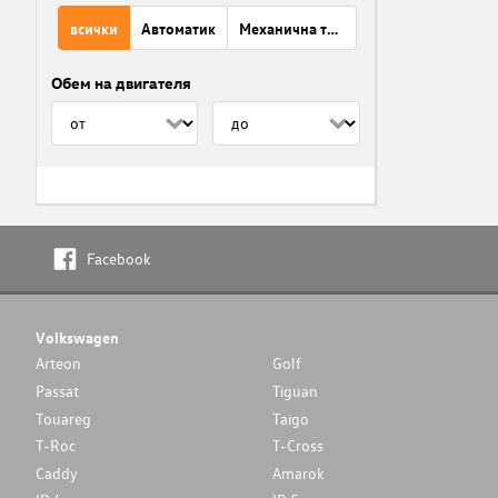
всички
Автоматик
Механична трансмисия
Обем на двигателя
Facebook
Volkswagen
Arteon
Golf
Passat
Tiguan
Touareg
Taigo
T-Roc
T-Cross
Caddy
Amarok