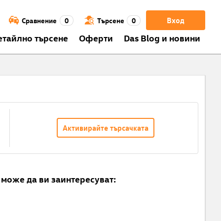
Вход
Сравнение
0
Търсене
0
етайлно търсене
Оферти
Das Blog и новини
Активирайте търсачката
може да ви заинтересуват: