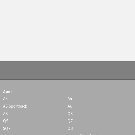
Audi
A3
A4
A5 Sportback
A6
A8
Q3
Q5
Q7
SQ7
Q8