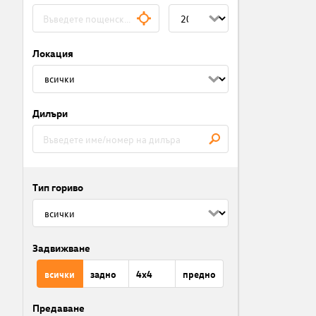
Локация
Дилъри
Тип гориво
Задвижване
всички
задно
4x4
предно
Предаване