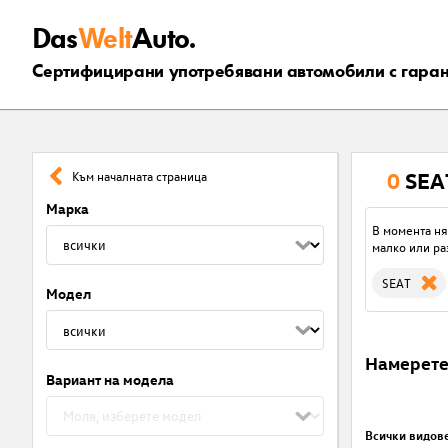
Das
Welt
Auto.
Сертифицирани употребявани автомобили с гара
0
SEA
Към началната страница
Марка
В момента ня
малко или ра
SEAT
Модел
Намерет
Вариант на модела
Всички видов