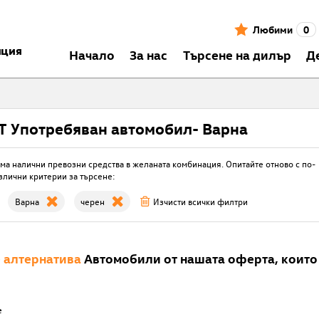
Любими
0
нция
Началo
За нас
Търсене на дилър
Д
T Употребяван автомобил- Варна
ма налични превозни средства в желаната комбинация. Опитайте отново с по-
злични критерии за търсене:
Варна
черен
Изчисти всички филтри
е
алтернатива
Автомобили от нашата оферта, които 
е