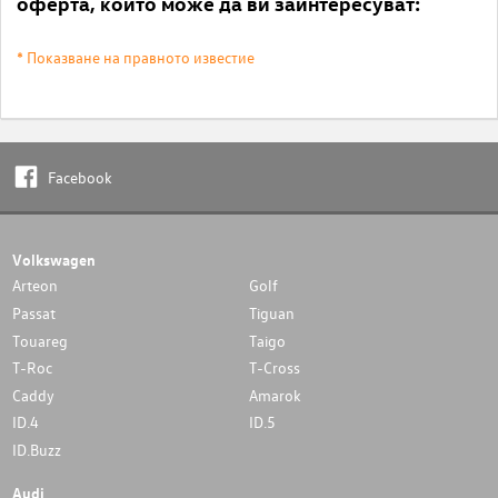
оферта, които може да ви заинтересуват:
* Показване на правното известие
Facebook
Volkswagen
Arteon
Golf
Passat
Tiguan
Touareg
Taigo
T-Roc
T-Cross
Caddy
Amarok
ID.4
ID.5
ID.Buzz
Audi