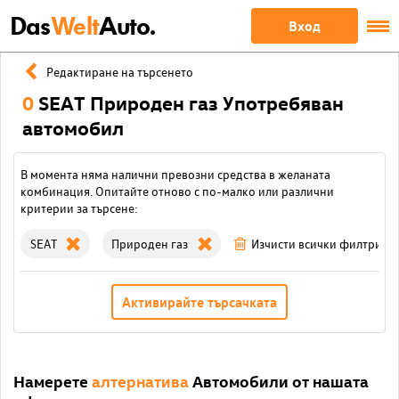
Das
Welt
Auto.
Вход
Редактиране на търсенето
0
SEAT Природен газ Употребяван
автомобил
В момента няма налични превозни средства в желаната
комбинация. Опитайте отново с по-малко или различни
критерии за търсене:
SEAT
Природен газ
Изчисти всички филтри
Активирайте търсачката
Намерете
алтернатива
Автомобили от нашата