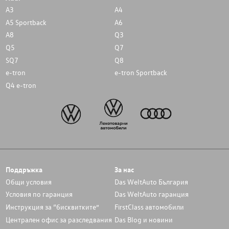
A3
A4
A5 Sportback
A6
A8
Q3
Q5
Q7
SQ7
Q8
e-tron
e-tron Sportback
Q4 e-tron
Поддръжка
За нас
Общи условия
Das WeltAuto България
Условия по гаранция
Das WeltAuto гаранция
Инструкция за “бисквитките”
FirstClass автомобили
Централен офис за разследвания
Das Blog и новини