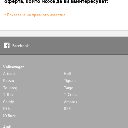
оферта, които може да ви заинтересуват:
* Показване на правното известие
Facebook
Volkswagen
Arteon
Golf
Passat
Tiguan
Touareg
Taigo
T-Roc
T-Cross
Caddy
Amarok
ID.4
ID.5
ID.Buzz
Audi