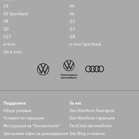
A3
A4
A5 Sportback
A6
A8
Q3
Q5
Q7
SQ7
Q8
e-tron
e-tron Sportback
Q4 e-tron
Поддръжка
За нас
Общи условия
Das WeltAuto България
Условия по гаранция
Das WeltAuto гаранция
Инструкция за “бисквитките”
FirstClass автомобили
Централен офис за разследвания
Das Blog и новини