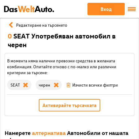
Das
Welt
Auto.
Вход
Редактиране на търсенето
0
SEAT Употребяван автомобил в
черен
В момента няма налични превозни средства в желаната
комбинация. Опитайте отново с по-малко или различни
критерии за търсене:
SEAT
черен
Изчисти всички филтри
Активирайте търсачката
Намерете
алтернатива
Автомобили от нашата