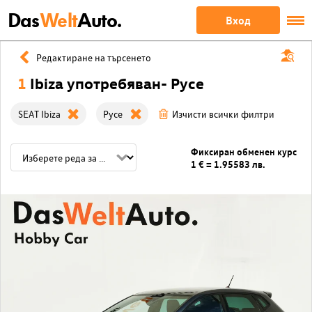
Das
Welt
Auto.
Вход
Редактиране на търсенето
1
Ibiza употребяван- Русе
SEAT Ibiza
Русе
Изчисти всички филтри
Фиксиран обменен курс
1 € = 1.95583 лв.