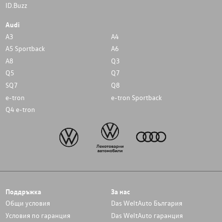
ID.Buzz
Audi
A3
A4
A5 Sportback
A6
A8
Q3
Q5
Q7
SQ7
Q8
e-tron
e-tron Sportback
Q4 e-tron
Поддръжка
За нас
Общи условия
Das WeltAuto България
Условия по гаранция
Das WeltAuto гаранция