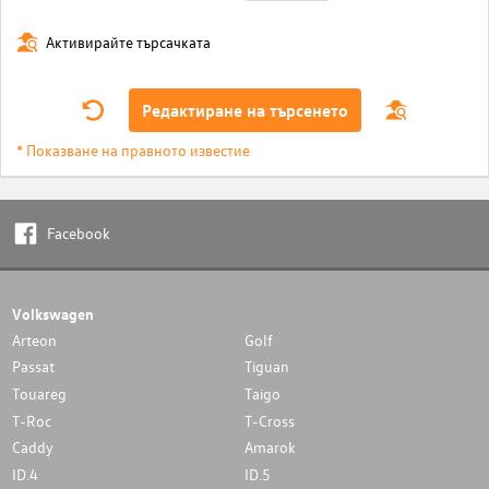
Активирайте търсачката
Редактиране на търсенето
* Показване на правното известие
Facebook
Volkswagen
Arteon
Golf
Passat
Tiguan
Touareg
Taigo
T-Roc
T-Cross
Caddy
Amarok
ID.4
ID.5