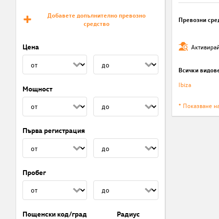
Добавете допълнително превозно
Превозни сре
средство
Цена
Активирай
Всички видов
Ibiza
Мощност
* Показване н
Първа регистрация
Пробег
Пощенски код/град
Радиус