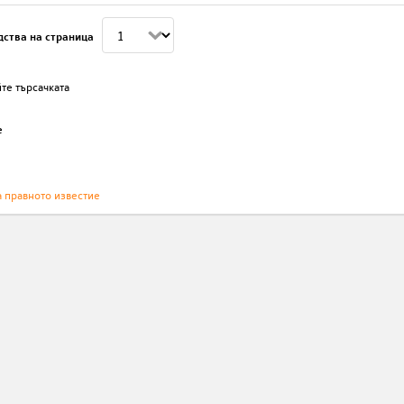
дства на страница
те търсачката
е
а правното известие