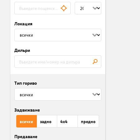
Локация
Дилъри
Тип гориво
Задвижване
всички
задно
4x4
предно
Предаване