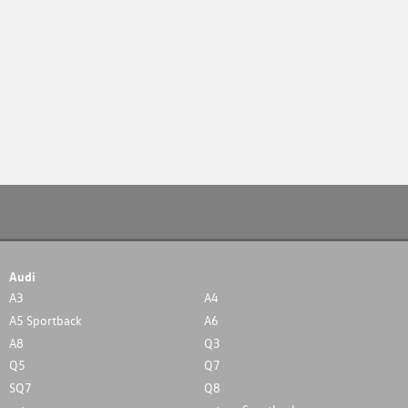
Audi
A3
A4
A5 Sportback
A6
A8
Q3
Q5
Q7
SQ7
Q8