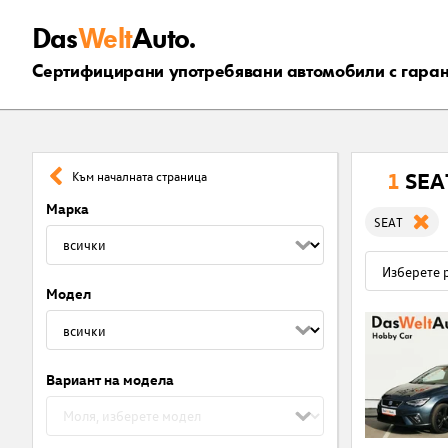
Das
Welt
Auto.
Сертифицирани употребявани автомобили с гара
1
SEA
Към началната страница
Марка
SEAT
Модел
Вариант на модела