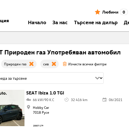
Любими
0
нция
Началo
За нас
Търсене на дилър
Д
T Природен газ Употребяван автомобил
Природен газ
сив
Изчисти всички филтри
SEAT Ibiza 1.0 TGI
66 kW/90 K.C
32 416 km
06/2021
Hobby Car
7018 Русе
20007/179