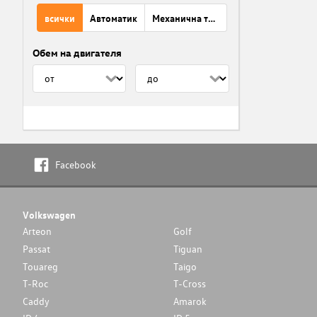
всички
Автоматик
Механична трансмисия
Обем на двигателя
Facebook
Volkswagen
Arteon
Golf
Passat
Tiguan
Touareg
Taigo
T-Roc
T-Cross
Caddy
Amarok