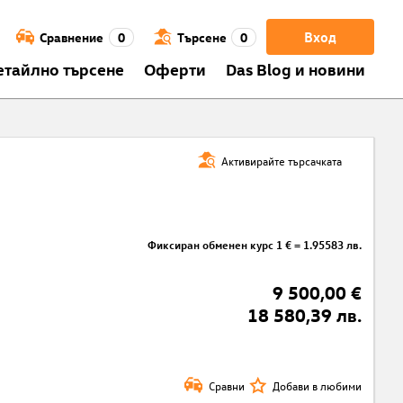
Вход
Сравнение
0
Търсене
0
етайлно търсене
Оферти
Das Blog и новини
Активирайте търсачката
Фиксиран обменен курс 1 € = 1.95583 лв.
9 500,00 €
18 580,39 лв.
Сравни
Добави в любими