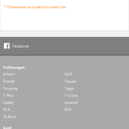
* Показване на правното известие
Facebook
Volkswagen
Arteon
Golf
Passat
Tiguan
Touareg
Taigo
T-Roc
T-Cross
Caddy
Amarok
ID.4
ID.5
ID.Buzz
Audi