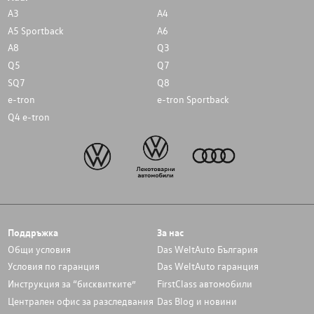
A3
A4
A5 Sportback
A6
A8
Q3
Q5
Q7
SQ7
Q8
e-tron
e-tron Sportback
Q4 e-tron
Поддръжка
За нас
Общи условия
Das WeltAuto България
Условия по гаранция
Das WeltAuto гаранция
Инструкция за “бисквитките”
FirstClass автомобили
Централен офис за разследвания
Das Blog и новини