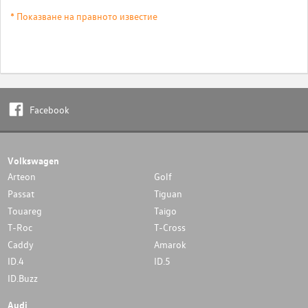
* Показване на правното известие
Facebook
Volkswagen
Arteon
Golf
Passat
Tiguan
Touareg
Taigo
T-Roc
T-Cross
Caddy
Amarok
ID.4
ID.5
ID.Buzz
Audi