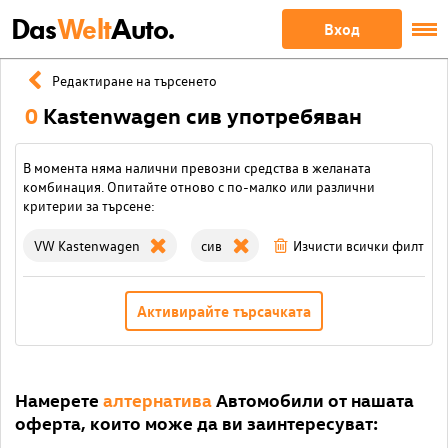
Das
Welt
Auto.
Вход
Редактиране на търсенето
0
Kastenwagen сив употребяван
В момента няма налични превозни средства в желаната
комбинация. Опитайте отново с по-малко или различни
критерии за търсене:
VW Kastenwagen
сив
Изчисти всички филтри
Активирайте търсачката
Намерете
алтернатива
Автомобили от нашата
оферта, които може да ви заинтересуват: