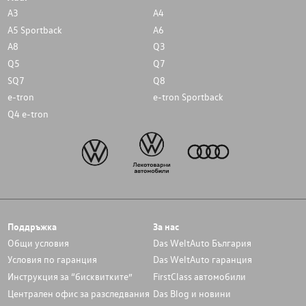
A3
A4
A5 Sportback
A6
A8
Q3
Q5
Q7
SQ7
Q8
e-tron
e-tron Sportback
Q4 e-tron
Поддръжка
За нас
Общи условия
Das WeltAuto България
Условия по гаранция
Das WeltAuto гаранция
Инструкция за “бисквитките”
FirstClass автомобили
Централен офис за разследвания
Das Blog и новини