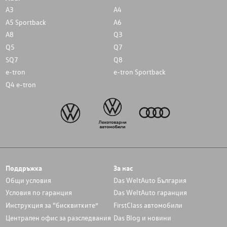
A3
A4
A5 Sportback
A6
A8
Q3
Q5
Q7
SQ7
Q8
e-tron
e-tron Sportback
Q4 e-tron
Поддръжка
За нас
Общи условия
Das WeltAuto България
Условия по гаранция
Das WeltAuto гаранция
Инструкция за “бисквитките”
FirstClass автомобили
Централен офис за разследвания
Das Blog и новини