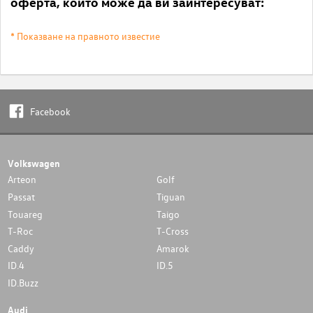
оферта, които може да ви заинтересуват:
* Показване на правното известие
Facebook
Volkswagen
Arteon
Golf
Passat
Tiguan
Touareg
Taigo
T-Roc
T-Cross
Caddy
Amarok
ID.4
ID.5
ID.Buzz
Audi