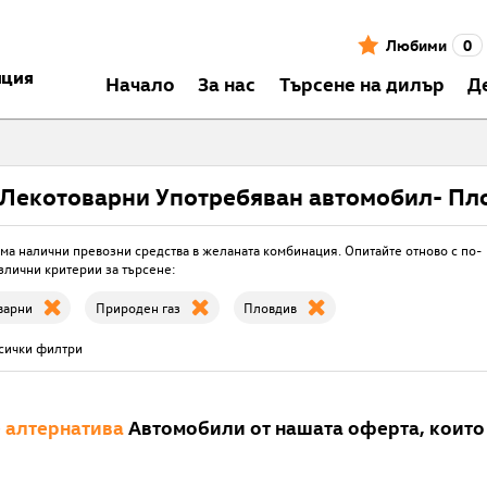
Любими
0
нция
Началo
За нас
Търсене на дилър
Д
Лекотоварни Употребяван автомобил- Пл
ма налични превозни средства в желаната комбинация. Опитайте отново с по-
злични критерии за търсене:
варни
Природен газ
Пловдив
всички филтри
е
алтернатива
Автомобили от нашата оферта, които 