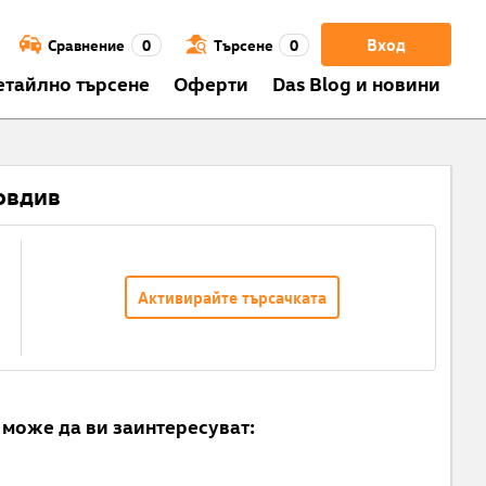
Вход
Сравнение
0
Търсене
0
етайлно търсене
Оферти
Das Blog и новини
овдив
Активирайте търсачката
може да ви заинтересуват: