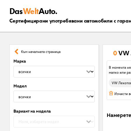
Das
Welt
Auto.
Сертифицирани употребявани автомобили с гара
0
VW 
Към началната страница
Марка
В момента ня
малко или ра
VW Лекото
Модел
Изчисти 
Вариант на модела
Намерет