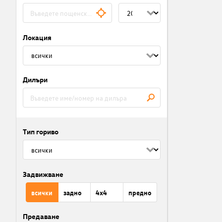
Локация
Дилъри
Тип гориво
Задвижване
всички
задно
4x4
предно
Предаване