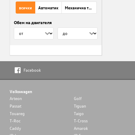
всички
Автоматик
Механична трансмисия
Обем на двигателя
Facebook
Volkswagen
Arteon
Golf
Passat
Tiguan
Touareg
Taigo
T-Roc
T-Cross
Caddy
Amarok