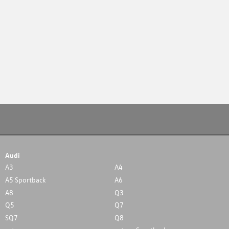
Audi
A3
A4
A5 Sportback
A6
A8
Q3
Q5
Q7
SQ7
Q8