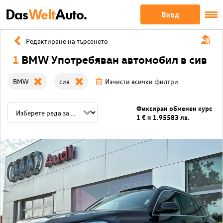
Das
Welt
Auto.
Вход
Редактиране на търсенето
1
BMW Употребяван автомобил в сив
BMW
сив
Изчисти всички филтри
Фиксиран обменен курс
1 € = 1.95583 лв.