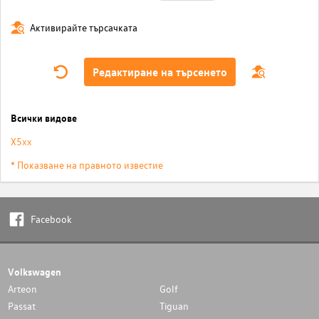
Активирайте търсачката
Редактиране на търсенето
Всички видове
X5xx
* Показване на правното известие
Facebook
Volkswagen
Arteon
Golf
Passat
Tiguan