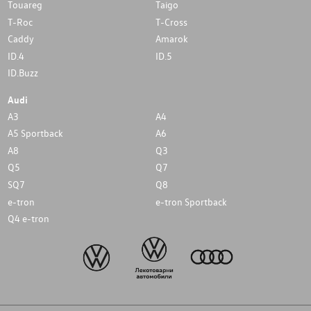
Touareg
Taigo
T-Roc
T-Cross
Caddy
Amarok
ID.4
ID.5
ID.Buzz
Audi
A3
A4
A5 Sportback
A6
A8
Q3
Q5
Q7
SQ7
Q8
e-tron
e-tron Sportback
Q4 e-tron