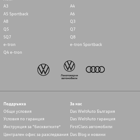
A3
A4
A5 Sportback
A6
A8
Q3
Q5
Q7
SQ7
Q8
e-tron
e-tron Sportback
Q4 e-tron
Поддръжка
За нас
Общи условия
Das WeltAuto България
Условия по гаранция
Das WeltAuto гаранция
Инструкция за “бисквитките”
FirstClass автомобили
Централен офис за разследвания
Das Blog и новини