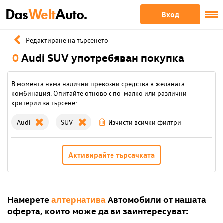
Das
Welt
Auto.
Вход
Редактиране на търсенето
0
Audi SUV употребяван покупка
В момента няма налични превозни средства в желаната
комбинация. Опитайте отново с по-малко или различни
критерии за търсене:
Audi
SUV
Изчисти всички филтри
Активирайте търсачката
Намерете
алтернатива
Автомобили от нашата
оферта, които може да ви заинтересуват: