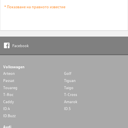
* Показване на правното известие
Facebook
Volkswagen
Arteon
Golf
Passat
Tiguan
Touareg
Taigo
T-Roc
T-Cross
Caddy
Amarok
ID.4
ID.5
ID.Buzz
Audi