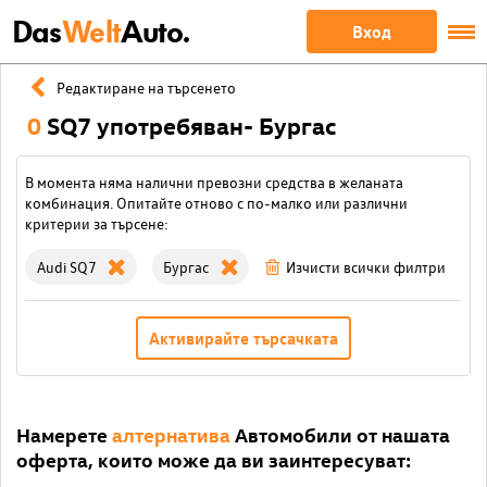
Das
Welt
Auto.
Вход
Редактиране на търсенето
0
SQ7 употребяван- Бургас
В момента няма налични превозни средства в желаната
комбинация. Опитайте отново с по-малко или различни
критерии за търсене:
Audi SQ7
Бургас
Изчисти всички филтри
Активирайте търсачката
Намерете
алтернатива
Автомобили от нашата
оферта, които може да ви заинтересуват: