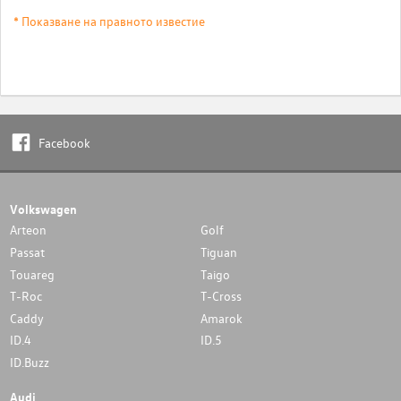
* Показване на правното известие
Facebook
Volkswagen
Arteon
Golf
Passat
Tiguan
Touareg
Taigo
T-Roc
T-Cross
Caddy
Amarok
ID.4
ID.5
ID.Buzz
Audi