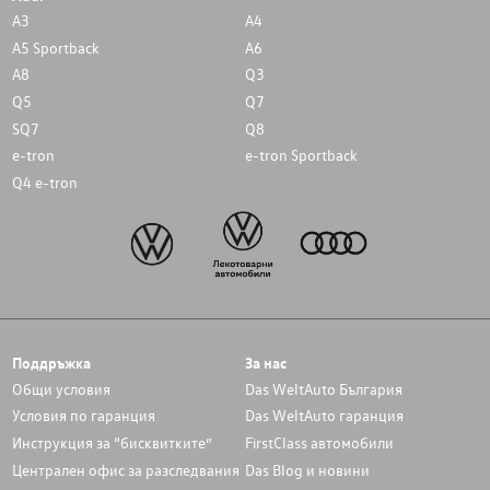
A3
A4
A5 Sportback
A6
A8
Q3
Q5
Q7
SQ7
Q8
e-tron
e-tron Sportback
Q4 e-tron
Поддръжка
За нас
Общи условия
Das WeltAuto България
Условия по гаранция
Das WeltAuto гаранция
Инструкция за “бисквитките”
FirstClass автомобили
Централен офис за разследвания
Das Blog и новини