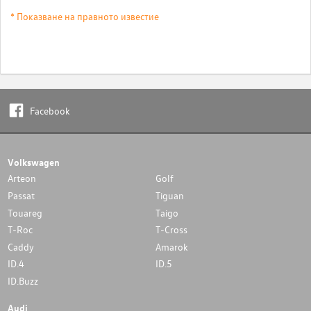
* Показване на правното известие
Facebook
Volkswagen
Arteon
Golf
Passat
Tiguan
Touareg
Taigo
T-Roc
T-Cross
Caddy
Amarok
ID.4
ID.5
ID.Buzz
Audi