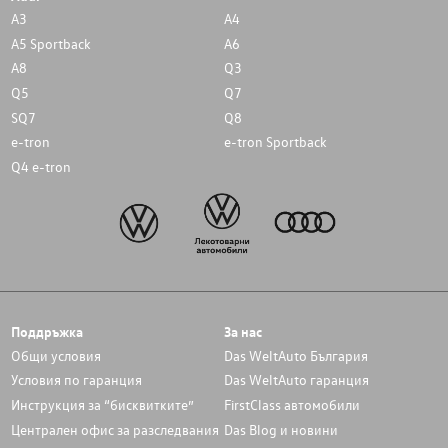
A3
A4
A5 Sportback
A6
A8
Q3
Q5
Q7
SQ7
Q8
e-tron
e-tron Sportback
Q4 e-tron
Поддръжка
За нас
Общи условия
Das WeltAuto България
Условия по гаранция
Das WeltAuto гаранция
Инструкция за “бисквитките”
FirstClass автомобили
Централен офис за разследвания
Das Blog и новини