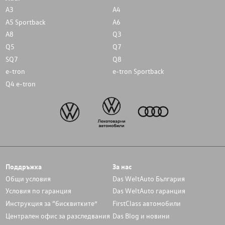
A3
A4
A5 Sportback
A6
A8
Q3
Q5
Q7
SQ7
Q8
e-tron
e-tron Sportback
Q4 e-tron
Поддръжка
За нас
Общи условия
Das WeltAuto България
Условия по гаранция
Das WeltAuto гаранция
Инструкция за “бисквитките”
FirstClass автомобили
Централен офис за разследвания
Das Blog и новини