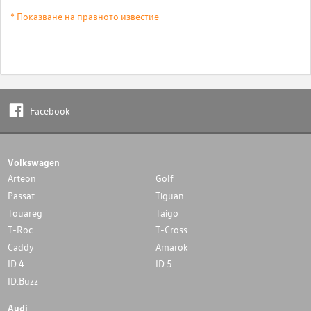
* Показване на правното известие
Facebook
Volkswagen
Arteon
Golf
Passat
Tiguan
Touareg
Taigo
T-Roc
T-Cross
Caddy
Amarok
ID.4
ID.5
ID.Buzz
Audi