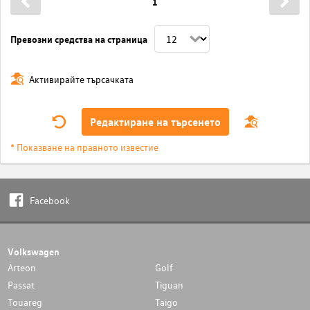
1
Превозни средства на страница
Активирайте търсачката
Редактиране на търсенето
* Показване на правното известие
Facebook
Volkswagen
Arteon
Golf
Passat
Tiguan
Touareg
Taigo