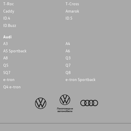
T-Roc
T-Cross
Caddy
Amarok
ID.4
ID.5
ID.Buzz
Audi
A3
A4
A5 Sportback
A6
A8
Q3
Q5
Q7
SQ7
Q8
e-tron
e-tron Sportback
Q4 e-tron